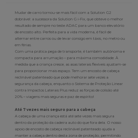
Mudar de carro tornou-se mais fácil com a Solution G2
dobrável: a sucessora da Solution G i-Fix, que obteve o melhor
resultado de sempre no teste ADAC para um banco elevatório
de encosto alto. Perfeita para a vida moderna, é fácil de
alternar entre carros ou de levar consigo em táxis, no metro ou
em férias.
Com uma prática pega de transporte, é também autónoma e
compacta para arrumação – para máxima comodidade. À
medida que a criança cresce, as asas laterais flexíveis ajustam-se
para proporcionar mais espaço. Tem um encosto de cabeça
reclinável patenteado que pode melhorar sete vezes a
segurança da cabeça, enquanto o Sistema de Proteção Linear
contra Impactos Laterais Plus reduz as forças de colisão até
20% – viagens mais seguras e paz de espírito!
Até 7 vezes mais seguro para a cabeça
A cabeça de uma criança está até sete vezes mais segura
dentro da proteção da cadeira auto do que fora dela. O nosso
apoio de encosto de cabeça reclinável patenteado ajuda a
manter a cabeça dentro desta zona de proteção, permitindo