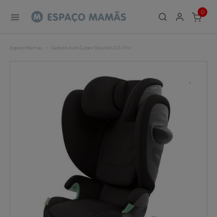
0
ITEMS
Espaço Mamãs
Cadeira Auto Cybex Solution G2 i-Fix