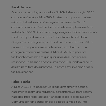
Fácil de usar
Com a sua tecnologia inovadora SlideTech® e a rotação 360°
com uma só mão, a Mica 360 Pro faz com que a entrada e
saída do bebé do automóvel seja extremamente fácil. É
colocada no automóvel de forma rápida e simples através da
instalação ISOFIX. Para maior segurança, os indicadores visuais
mostram quando a cadeira está corretamente instalada.
Graças à base integrada, pode deslizar facilmente o seu filho
para dentro e para fora do automóvel, sem bater com a
cabeça ou esforçar as costas. A Mica A 360 Pro pode ser
facilmente colocada em qualquer uma das 5 posições de
reclinação, utilizando apenas uma mão. E quando a cadeira
desliza para fora do automóvel, o arnês easy-in é ainda mais
fácil de alcançar.
Faixa etária
A Mica A 360 Pro pode ser utilizada diretamente desde o
nascimento (com um redutor superconfortável para recém-
nascidos integrado) até aos 4 anos de idade (aprox. 105 cm).
Com um conforto superior para o bebé, a Mica 360 Pro