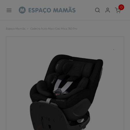
0
ITEMS
Espaço Mamãs
Cadeira Auto Maxi-Cosi Mica 360 Pro