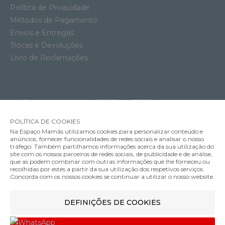
Política de Privacidade
Métodos de Pagamento
Envios e Entregas
Trocas e Devoluções
Livro de Reclamações
POLÍTICA DE COOKIES
Na Espaço Mamãs utilizamos cookies para personalizar conteúdo e
anúncios, fornecer funcionalidades de redes sociais e analisar o nosso
tráfego. Também partilhamos informações acerca da sua utilização do
site com os nossos parceiros de redes sociais, de publicidade e de análise,
que as podem combinar com outras informações que lhe forneceu ou
MÉTODOS DE ENVIO
recolhidas por estes a partir da sua utilização dos respetivos serviços.
Concorda com os nossos cookies se continuar a utilizar o nosso website.
Cadeira Auto Maxi-Cosi Mica 360 Pro
DEFINIÇÕES DE COOKIES
MÉTODOS DE PAGAMENTO
469.99€
Cor