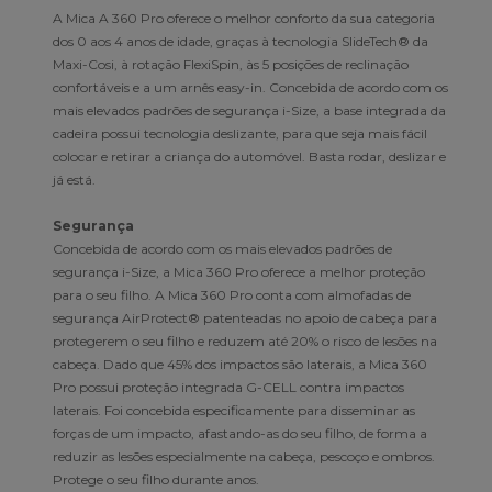
A Mica A 360 Pro oferece o melhor conforto da sua categoria
dos 0 aos 4 anos de idade, graças à tecnologia SlideTech® da
Maxi-Cosi, à rotação FlexiSpin, às 5 posições de reclinação
confortáveis e a um arnês easy-in. Concebida de acordo com os
mais elevados padrões de segurança i-Size, a base integrada da
cadeira possui tecnologia deslizante, para que seja mais fácil
colocar e retirar a criança do automóvel. Basta rodar, deslizar e
já está.
Segurança
Concebida de acordo com os mais elevados padrões de
segurança i-Size, a Mica 360 Pro oferece a melhor proteção
para o seu filho. A Mica 360 Pro conta com almofadas de
segurança AirProtect® patenteadas no apoio de cabeça para
protegerem o seu filho e reduzem até 20% o risco de lesões na
cabeça. Dado que 45% dos impactos são laterais, a Mica 360
Pro possui proteção integrada G-CELL contra impactos
laterais. Foi concebida especificamente para disseminar as
forças de um impacto, afastando-as do seu filho, de forma a
reduzir as lesões especialmente na cabeça, pescoço e ombros.
Protege o seu filho durante anos.