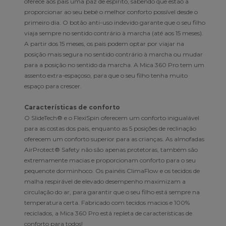
oferece aos pais uma paz de espírito, sabendo que estão a
proporcionar ao seu bebé o melhor conforto possível desde o
primeiro dia. O botão anti-uso indevido garante que o seu filho
viaja sempre no sentido contrário à marcha (até aos 15 meses).
A partir dos 15 meses, os pais podem optar por viajar na
posição mais segura no sentido contrário à marcha ou mudar
para a posição no sentido da marcha. A Mica 360 Pro tem um
assento extra-espaçoso, para que o seu filho tenha muito
espaço para crescer.
Características de conforto
O SlideTech® e o FlexiSpin oferecem um conforto inigualável
para as costas dos pais, enquanto as 5 posições de reclinação
oferecem um conforto superior para as crianças. As almofadas
AirProtect® Safety não são apenas protetoras, também são
extremamente macias e proporcionam conforto para o seu
pequenote dorminhoco. Os painéis ClimaFlow e os tecidos de
malha respirável de elevado desempenho maximizam a
circulação do ar, para garantir que o seu filho está sempre na
temperatura certa. Fabricado com tecidos macios e 100%
reciclados, a Mica 360 Pro está repleta de características de
conforto para todos!