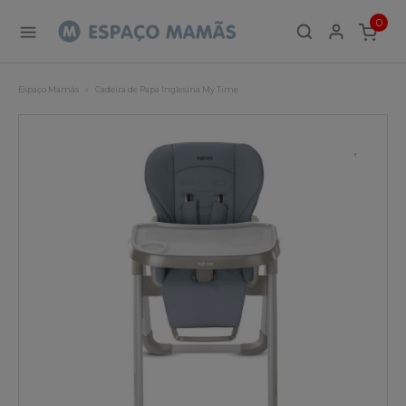
0
ITEMS
Espaço Mamãs
Cadeira de Papa Inglesina My Time