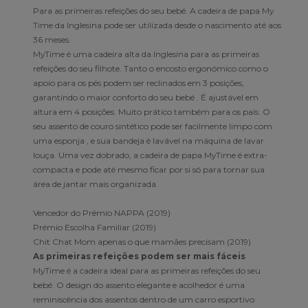
Para as primeiras refeições do seu bebé. A cadeira de papa My
Time da Inglesina pode ser utilizada desde o nascimento até aos
36 meses.
MyTime é uma cadeira alta da Inglesina para as primeiras
refeições do seu filhote. Tanto o encosto ergonómico como o
apoio para os pés podem ser reclinados em 3 posições,
garantindo o maior conforto do seu bebé . É ajustável em
altura em 4 posições. Muito prático também para os pais. O
seu assento de couro sintético pode ser facilmente limpo com
uma esponja , e sua bandeja é lavável na máquina de lavar
louça. Uma vez dobrado, a cadeira de papa MyTime é extra-
compacta e pode até mesmo ficar por si só para tornar sua
área de jantar mais organizada.
Vencedor do Prêmio NAPPA (2019)
Prémio Escolha Familiar (2019)
Chit Chat Mom apenas o que mamães precisam (2019)
As primeiras refeições podem ser mais fáceis
MyTime é a cadeira ideal para as primeiras refeições do seu
bebé. O design do assento elegante e acolhedor é uma
reminiscência dos assentos dentro de um carro esportivo