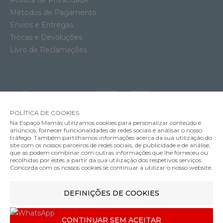
Métodos de Pagamento
Envios e Entregas
Trocas e Devoluções
Livro de Reclamações
POLÍTICA DE COOKIES
Na Espaço Mamãs utilizamos cookies para personalizar conteúdo e
anúncios, fornecer funcionalidades de redes sociais e analisar o nosso
tráfego. Também partilhamos informações acerca da sua utilização do
site com os nossos parceiros de redes sociais, de publicidade e de análise,
que as podem combinar com outras informações que lhe forneceu ou
MÉTODOS DE ENVIO
recolhidas por estes a partir da sua utilização dos respetivos serviços.
Concorda com os nossos cookies se continuar a utilizar o nosso website.
Cadeira de Papa Inglesina My Time
DEFINIÇÕES DE COOKIES
MÉTODOS DE PAGAMENTO
209.00€
Cor
CONTINUAR SEM ACEITAR