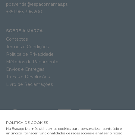
posvenda@espacomamas.pt
+351 963 396 200
SOBRE A MARCA
Contactos
Termos e Condições
Política de Privacidade
Métodos de Pagamento
Envios e Entregas
Trocas e Devoluções
Livro de Reclamações
POLÍTICA DE COOKIES
Na Espaço Mamãs utilizamos cookies para personalizar conteúdo e
anúncios, fornecer funcionalidades de redes sociais e analisar o nosso