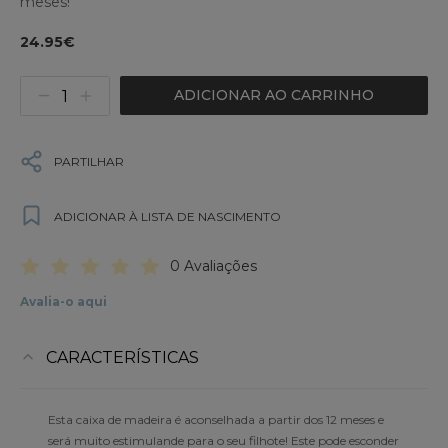
meses!
24.95€
ADICIONAR AO CARRINHO
PARTILHAR
ADICIONAR À LISTA DE NASCIMENTO
0 Avaliações
Avalia-o aqui
CARACTERÍSTICAS
Esta caixa de madeira é aconselhada a partir dos 12 meses e
será muito estimulande para o seu filhote! Este pode esconder