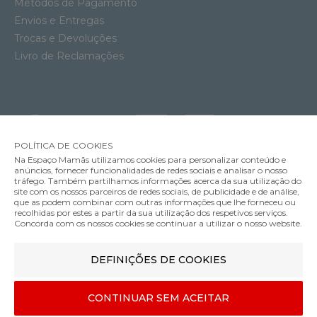
Métodos de Pagamento
Envios e Entregas
Trocas e Devoluções
Livro de Reclamações
POLÍTICA DE COOKIES
Na Espaço Mamãs utilizamos cookies para personalizar conteúdo e
anúncios, fornecer funcionalidades de redes sociais e analisar o nosso
tráfego. Também partilhamos informações acerca da sua utilização do
site com os nossos parceiros de redes sociais, de publicidade e de análise,
que as podem combinar com outras informações que lhe forneceu ou
MÉTODOS DE ENVIO
recolhidas por estes a partir da sua utilização dos respetivos serviços.
Concorda com os nossos cookies se continuar a utilizar o nosso website.
Cama de Viagem Maxi-Cosi Merlin
DEFINIÇÕES DE COOKIES
MÉTODOS DE PAGAMENTO
109.99€
Cor
CONTINUAR SEM ACEITAR