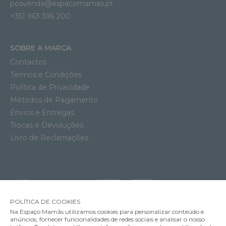
posvenda@espacomamas.pt
+351 963 396 200
SOBRE A MARCA
Contactos
Termos e Condições
Política de Privacidade
Métodos de Pagamento
Envios e Entregas
Trocas e Devoluções
Livro de Reclamações
POLÍTICA DE COOKIES
Na Espaço Mamãs utilizamos cookies para personalizar conteúdo e
anúncios, fornecer funcionalidades de redes sociais e analisar o nosso