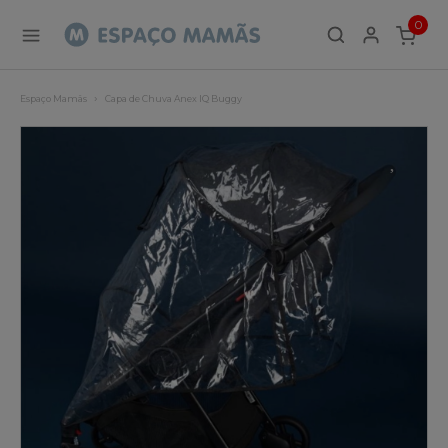
0
ITEMS
Espaço Mamãs
Capa de Chuva Anex IQ Buggy