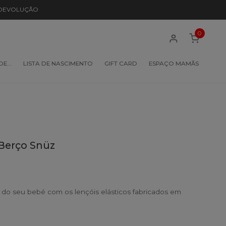
 DEVOLUÇÃO
0
 DE…
LISTA DE NASCIMENTO
GIFT CARD
ESPAÇO MAMÃS
 Berço Snüz
 do seu bebé com os lençóis elásticos fabricados em