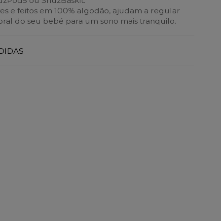
üzPod5 ou SnüzBaskit.
ves e feitos em 100% algodão, ajudam a regular
ral do seu bebé para um sono mais tranquilo.
DIDAS