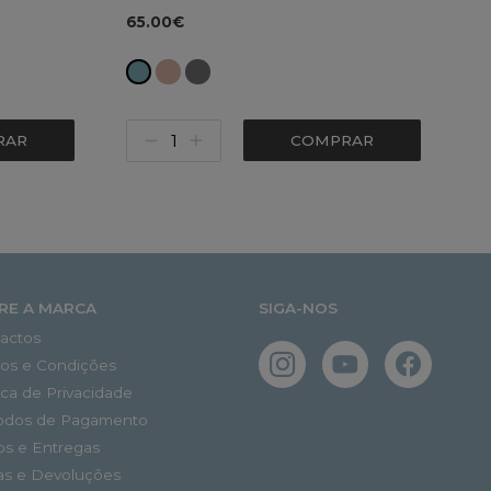
65.00€
RAR
COMPRAR
RE A MARCA
SIGA-NOS
actos
os e Condições
tica de Privacidade
odos de Pagamento
os e Entregas
as e Devoluções