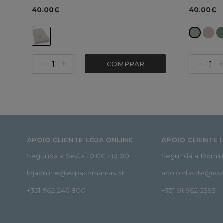
40.00€
40.00€
COMPRAR
APOIO CLIENTE LOJA ONLINE
APOIO CLIENTE 
Segunda a Sexta 10:00 › 19:00
Segunda a Doming
lojaonline@espacomamas.pt
apoio.cliente@e
+351 962 246 800
+351 91 962 2393