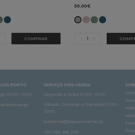
50.00€
COMPRAR
COMP
LOJA PORTO
SERVIÇO PÓS-VENDA
SOB
Cont
o 10:00 › 19:00
Segunda a Sexta 10:00 › 19:00
Term
Sábado, Domingo e Feriados 10:00 ›
spacomamas.pt
Polí
12:00
Mét
posvenda@espacomamas.pt
Envi
Troc
+351 963 396 200