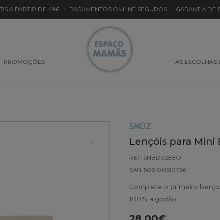
TIS A PARTIR DE 49€
·
PAGAMENTOS ONLINE SEGUROS
·
GARANTIA DE
PROMOÇÕES
AS ESCOLHAS
SNÜZ
Lençóis para Mini
REF: SNBD028BO
EAN: 5061061510766
Complete o primeiro berço
100% algodão.
28.00€