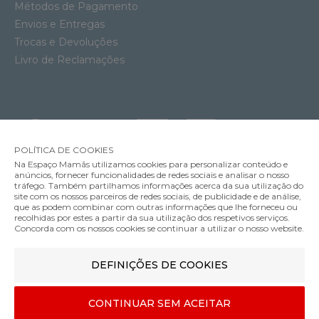
Métodos de Pagamento
Envios e Entregas
Trocas e Devoluções
Livro de Reclamações
POLÍTICA DE COOKIES
Na Espaço Mamãs utilizamos cookies para personalizar conteúdo e
anúncios, fornecer funcionalidades de redes sociais e analisar o nosso
tráfego. Também partilhamos informações acerca da sua utilização do
site com os nossos parceiros de redes sociais, de publicidade e de análise,
que as podem combinar com outras informações que lhe forneceu ou
MÉTODOS DE ENVIO
recolhidas por estes a partir da sua utilização dos respetivos serviços.
Concorda com os nossos cookies se continuar a utilizar o nosso website.
DEFINIÇÕES DE COOKIES
MÉTODOS DE PAGAMENTO
Capa de Colchão Impermeável Ecus Kids Soft
34.00€
CONTINUAR SEM ACEITAR
Berço: 70x140cm