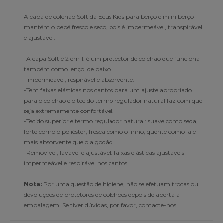
A capa de colchão Soft da Ecus Kids para berço e mini berço
mantém o bebé fresco e seco, pois é impermeável, transpirável
e ajustável.
-A capa Soft é 2 em 1: é um protector de colchão que funciona
também como lençol de baixo.
-Impermeável, respirável e absorvente.
-Tem faixas elásticas nos cantos para um ajuste apropriado
para o colchão e o tecido termo regulador natural faz com que
seja extremamente confortável.
-Tecido superior e termo regulador natural: suave como seda,
forte como o poliéster, fresca como o linho, quente como lã e
mais absorvente que o algodão.
-Removível, lavável e ajustável: faixas elásticas ajustáveis
impermeável e respirável nos cantos.
Nota:
Por uma questão de higiene, não se efetuam trocas ou
devoluções de protetores de colchões depois de aberta a
embalagem. Se tiver dúvidas, por favor, contacte-nos.