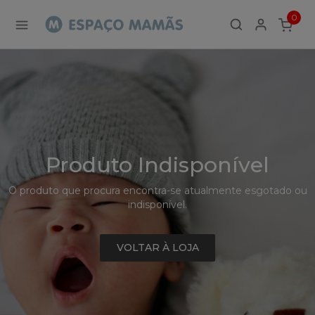
Detalhe
0
de
ITEMS
Produto
-
Sem
Produto
Produto Indisponível
O produto que procura encontra-se atualmente esgotado ou
indisponível.
VOLTAR À LOJA