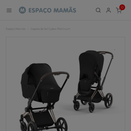
0
ITEMS
Espaço Mamãs
Capota de Sol Cybex Platinum