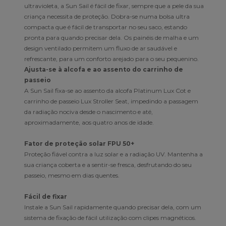
ultravioleta, a Sun Sail é fácil de fixar, sempre que a pele da sua
criança necessita de proteção. Dobra-se numa bolsa ultra
compacta que é fácil de transportar no seu saco, estando
pronta para quando precisar dela. Os painéis de malha e um
design ventilado permitem um fluxo de ar saudável e
refrescante, para um conforto arejado para o seu pequenino.
Ajusta-se à alcofa e ao assento do carrinho de
passeio
A Sun Sail fixa-se ao assento da alcofa Platinum Lux Cot e
carrinho de passeio Lux Stroller Seat, impedindo a passagem
da radiação nociva desde o nascimento e até,
aproximadamente, aos quatro anos de idade.
Fator de proteção solar FPU 50+
Proteção fiável contra a luz solar e a radiação UV. Mantenha a
sua criança coberta e a sentir-se fresca, desfrutando do seu
passeio, mesmo em dias quentes.
Fácil de fixar
Instale a Sun Sail rapidamente quando precisar dela, com um
sistema de fixação de fácil utilização com clipes magnéticos.