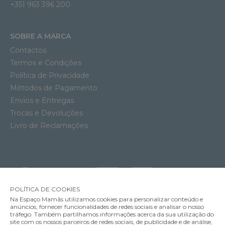
+351 963 396 200
SOBRE A MARCA
Contactos
Termos e Condições
Política de Privacidade
Métodos de Pagamento
Envios e Entregas
Trocas e Devoluções
Livro de Reclamações
POLÍTICA DE COOKIES
Na Espaço Mamãs utilizamos cookies para personalizar conteúdo e
anúncios, fornecer funcionalidades de redes sociais e analisar o nosso
tráfego. Também partilhamos informações acerca da sua utilização do
site com os nossos parceiros de redes sociais, de publicidade e de análise,