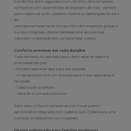
transforma-se em segundos num carrinho ultra compacto,
compatível com as dimensões de bagagem de mão - perfeito
para viagens de avião, passeios urbanos ou deslocações do dia a
dia.
Leve (aproximadamente 6,6 kg) e fácil de transportar graças à
sua alça integrada, oferece liberdade total aos pais que
valorizam mobilidade sem comprometer o estilo.
Conforto premium em cada detalhe
Cada elemento foi pensado para o bem-estar do bebé e a
praticidade dos pais:
- Encosto respirável ideal para dias quentes
- Arnês ajustável com um só puxão para maior segurança e
facilidade
- Capota solar protetora
- Cesta de arrumação funcional
Além disso, o Coya é compatível com travel system,
permitindo a integração com cadeiras auto Cybex para uma
transição simples entre carro e passeio.
Design sofisticado para famílias modernas