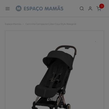
0
ITEMS
Espaço Mamãs
Carrinho Compacto Cybex Coya Style Rosegold