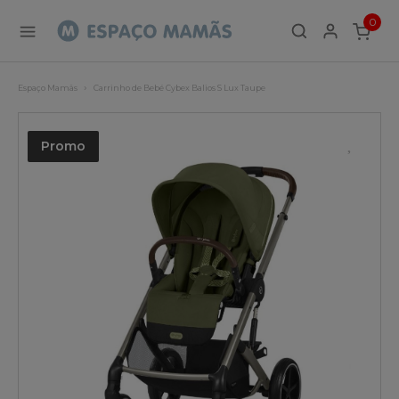
0
ITEMS
Espaço Mamãs
Carrinho de Bebé Cybex Balios S Lux Taupe
Promo