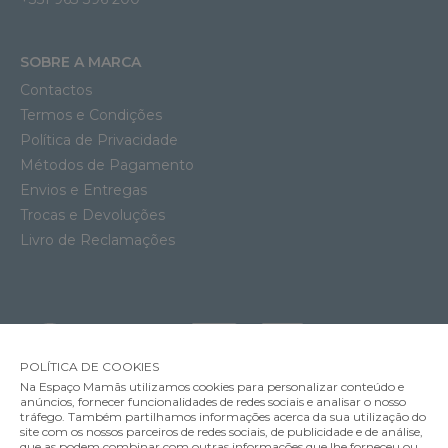
SOBRE A MARCA
Contactos
Termos e Condições
Política de Privacidade
Métodos de Pagamento
Envios e Entregas
Trocas e Devoluções
Livro de Reclamações
POLÍTICA DE COOKIES
Na Espaço Mamãs utilizamos cookies para personalizar conteúdo e
anúncios, fornecer funcionalidades de redes sociais e analisar o nosso
tráfego. Também partilhamos informações acerca da sua utilização do
site com os nossos parceiros de redes sociais, de publicidade e de análise,
que as podem combinar com outras informações que lhe forneceu ou