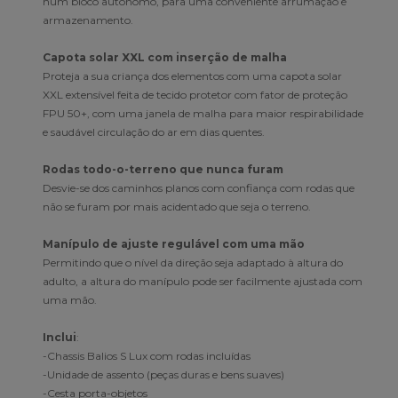
num bloco autónomo, para uma conveniente arrumação e
armazenamento.
Capota solar XXL com inserção de malha
Proteja a sua criança dos elementos com uma capota solar
XXL extensível feita de tecido protetor com fator de proteção
FPU 50+, com uma janela de malha para maior respirabilidade
e saudável circulação do ar em dias quentes.
Rodas todo-o-terreno que nunca furam
Desvie-se dos caminhos planos com confiança com rodas que
não se furam por mais acidentado que seja o terreno.
Manípulo de ajuste regulável com uma mão
Permitindo que o nível da direção seja adaptado à altura do
adulto, a altura do manípulo pode ser facilmente ajustada com
uma mão.
Inclui
:
-Chassis Balios S Lux com rodas incluídas
-Unidade de assento (peças duras e bens suaves)
-Cesta porta-objetos