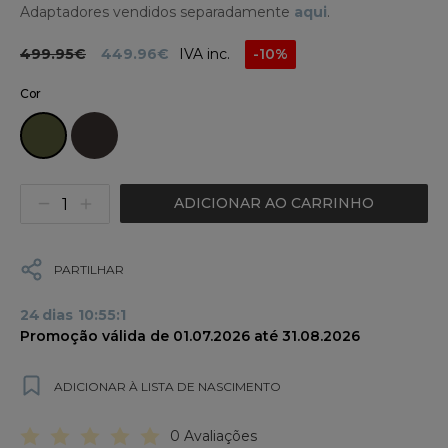
Adaptadores vendidos separadamente
aqui
.
499.95€
449.96€
IVA inc.
-10%
Cor
ADICIONAR AO CARRINHO
PARTILHAR
24
dias
10
:
55
:
1
Promoção válida de 01.07.2026 até 31.08.2026
ADICIONAR À LISTA DE NASCIMENTO
0 Avaliações