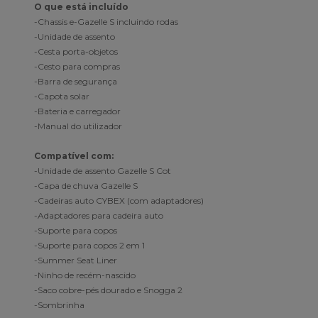
O que está incluído
-Chassis e-Gazelle S incluindo rodas
-Unidade de assento
-Cesta porta-objetos
-Cesto para compras
-Barra de segurança
-Capota solar
-Bateria e carregador
-Manual do utilizador
Compatível com:
-Unidade de assento Gazelle S Cot
-Capa de chuva Gazelle S
-Cadeiras auto CYBEX (com adaptadores)
-Adaptadores para cadeira auto
-Suporte para ­copos
-Suporte para copos 2 em 1
-Summer Seat Liner
-Ninho de recém-nascido
-Saco cobre-pés dourado e Snogga 2
-Sombrinha