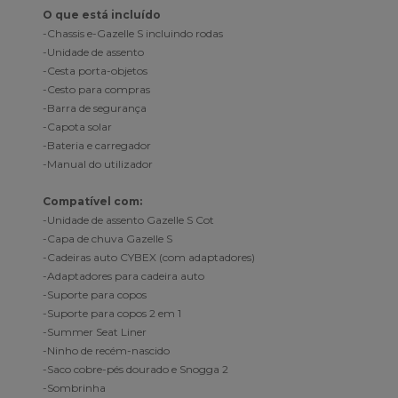
O que está incluído
-Chassis e-Gazelle S incluindo rodas
-Unidade de assento
-Cesta porta-objetos
-Cesto para compras
-Barra de segurança
-Capota solar
-Bateria e carregador
-Manual do utilizador
Compatível com:
-Unidade de assento Gazelle S Cot
-Capa de chuva Gazelle S
-Cadeiras auto CYBEX (com adaptadores)
-Adaptadores para cadeira auto
-Suporte para ­copos
-Suporte para copos 2 em 1
-Summer Seat Liner
-Ninho de recém-nascido
-Saco cobre-pés dourado e Snogga 2
-Sombrinha