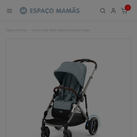
0
ITEMS
Espaço Mamãs
Carrinho de Bebé Cybex e-Gazelle S Taupe