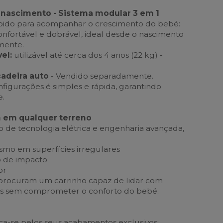
o nascimento - Sistema modular 3 em 1
ebido para acompanhar o crescimento do bebé:
nfortável e dobrável, ideal desde o nascimento
mente.
el:
utilizável até cerca dos 4 anos (22 kg) -
adeira auto
- Vendido separadamente.
nfigurações é simples e rápida, garantindo
e.
 em qualquer terreno
 de tecnologia elétrica e engenharia avançada,
smo em superfícies irregulares
o de impacto
or
 procuram um carrinho capaz de lidar com
es sem comprometer o conforto do bebé.
o
aca-se pelos seus acabamentos exclusivos: