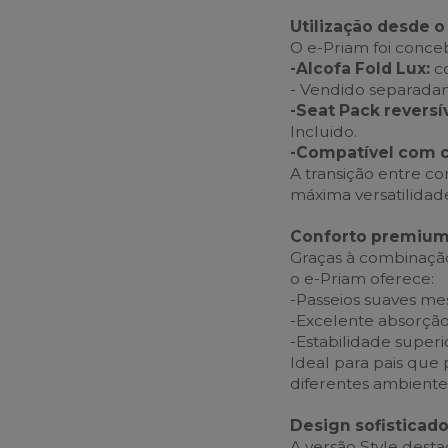
Utilização desde 
O e-Priam foi conc
-Alcofa Fold Lux:
co
- Vendido separada
-Seat Pack reversív
Incluido.
-Compatível com c
A transição entre co
máxima versatilidad
Conforto premium
Graças à combinação
o e-Priam oferece:
-Passeios suaves me
-Excelente absorçã
-Estabilidade superi
Ideal para pais que
diferentes ambient
Design sofisticad
A versão Style dest