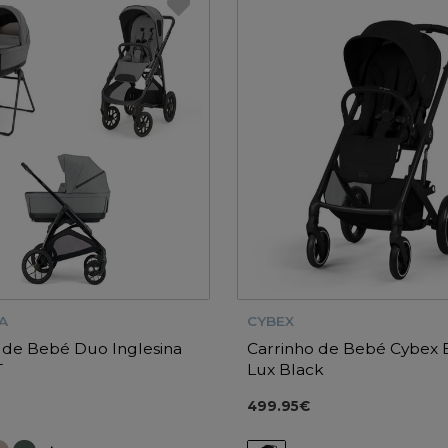
A
CYBEX
 de Bebé Duo Inglesina
Carrinho de Bebé Cybex B
T
Lux Black
499.95€