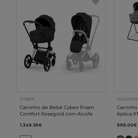
CYBEX
INGLESIN
Carrinho de Bebé Cybex Priam
Carrinho
Comfort Rosegold com Alcofa
Aptica X
Dobrável
1.349.95€
999.00€