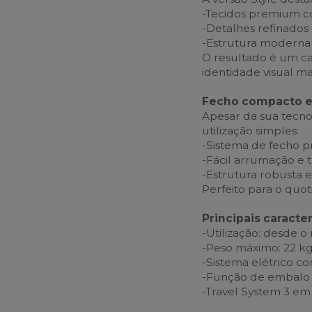
-Tecidos premium c
-Detalhes refinado
-Estrutura moderna
O resultado é um ca
identidade visual m
Fecho compacto e 
Apesar da sua tecn
utilização simples:
-Sistema de fecho p
-Fácil arrumação e 
-Estrutura robusta 
Perfeito para o quot
Principais caracte
-Utilização: desde o
-Peso máximo: 22 k
-Sistema elétrico co
-Função de embalo
-Travel System 3 em