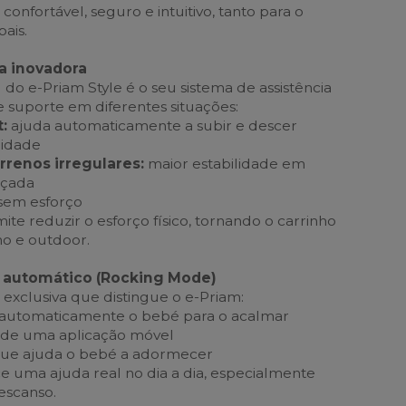
nfortável, seguro e intuitivo, tanto para o
ais.
a inovadora
 do e-Priam Style é o seu sistema de assistência
e suporte em diferentes situações:
:
ajuda automaticamente a subir e descer
lidade
rrenos irregulares:
maior estabilidade em
alçada
sem esforço
ite reduzir o esforço físico, tornando o carrinho
no e outdoor.
 automático (Rocking Mode)
exclusiva que distingue o e-Priam:
 automaticamente o bebé para o acalmar
s de uma aplicação móvel
ue ajuda o bebé a adormecer
ce uma ajuda real no dia a dia, especialmente
scanso.