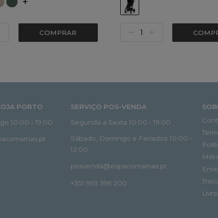
COMPRAR
COMP
LOJA PORTO
SERVIÇO PÓS-VENDA
SOB
Cont
o 10:00 › 19:00
Segunda a Sexta 10:00 › 19:00
Term
Sábado, Domingo e Feriados 10:00 ›
spacomamas.pt
Polí
12:00
Mét
posvenda@espacomamas.pt
Envi
Troc
+351 963 396 200
Livr