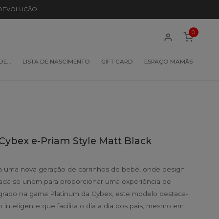
 DEVOLUÇÃO
0
 DE…
LISTA DE NASCIMENTO
GIFT CARD
ESPAÇO MAMÃS
Cybex e-Priam Style Matt Black
a uma nova geração de carrinhos de bebé, onde design
çada se unem para proporcionar uma experiência de
egrado na gama Platinum da Cybex, este modelo destaca-
o inteligente que facilita o dia a dia dos pais, mesmo em