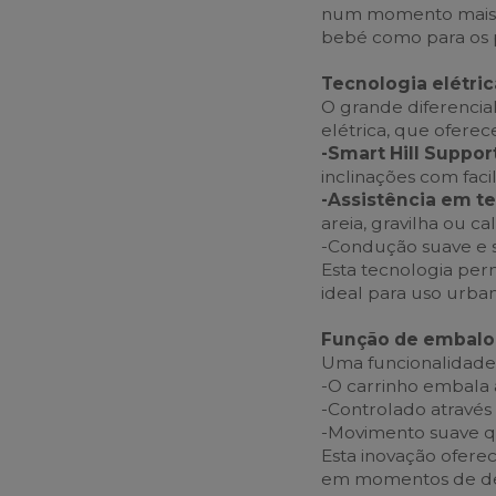
num momento mais co
bebé como para os p
Tecnologia elétric
O grande diferencial
elétrica, que oferec
-Smart Hill Support
inclinações com faci
-Assistência em te
areia, gravilha ou c
-Condução suave e 
Esta tecnologia perm
ideal para uso urba
Função de embalo
Uma funcionalidade 
-O carrinho embala
-Controlado atravé
-Movimento suave q
Esta inovação ofere
em momentos de de