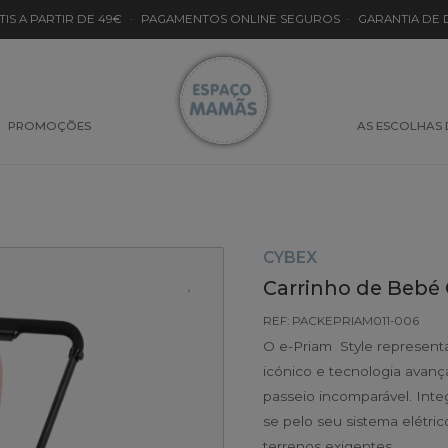
TIS A PARTIR DE 49€
·
PAGAMENTOS ONLINE SEGUROS
·
GARANTIA DE
PROMOÇÕES
AS ESCOLHAS
CYBEX
Carrinho de Bebé 
REF: PACKEPRIAM011-006
O e-Priam Style represent
icónico e tecnologia avan
passeio incomparável. Int
se pelo seu sistema elétric
terrenos exigentes.