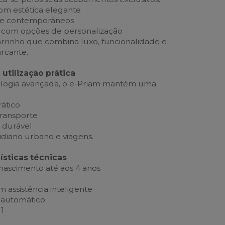
om estética elegante
s e contemporâneos
 com opções de personalização
rrinho que combina luxo, funcionalidade e
arcante.
utilização prática
ologia avançada, o e-Priam mantém uma
rático
transporte
e durável
idiano urbano e viagens.
rísticas técnicas
 nascimento até aos 4 anos
g
m assistência inteligente
 automático
 1