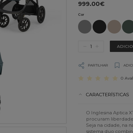
999.00€
Cor
ADICI
PARTILHAR
ADIC
0 Ava
CARACTERÍSTICAS
O Inglesina Aptica X
procuram liberdade 
Seja na cidade, na 
sistema duo combina