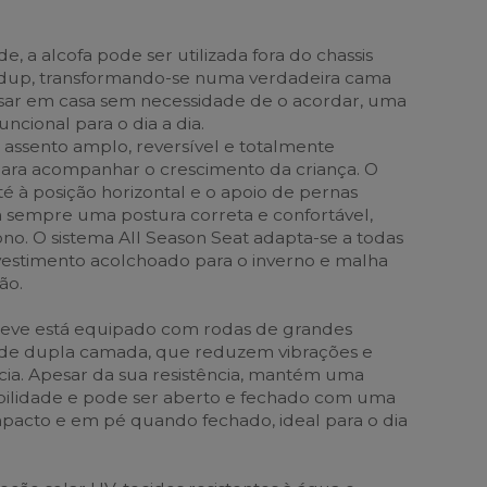
e, a alcofa pode ser utilizada fora do chassis
dup, transformando-se numa verdadeira cama
sar em casa sem necessidade de o acordar, uma
uncional para o dia a dia.
 assento amplo, reversível e totalmente
para acompanhar o crescimento da criança. O
té à posição horizontal e o apoio de pernas
 sempre uma postura correta e confortável,
o. O sistema All Season Seat adapta-se a todas
vestimento acolchoado para o inverno e malha
ão.
 leve está equipado com rodas de grandes
de dupla camada, que reduzem vibrações e
ia. Apesar da sua resistência, mantém uma
ilidade e pode ser aberto e fechado com uma
pacto e em pé quando fechado, ideal para o dia