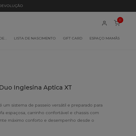
 DEVOLUÇÃO
0
 DE…
LISTA DE NASCIMENTO
GIFT CARD
ESPAÇO MAMÃS
Duo Inglesina Aptica XT
é um sistema de passeio versátil e preparado para
fa espaçosa, carrinho confortável e chassis com
rante máximo conforto e desempenho desde o