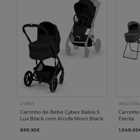
CYBEX
INGLESIN
Carrinho de Bebé Cybex Balios S
Carrinho
Lux Black com Alcofa Moon Black
Electa
699.95€
1.049.00