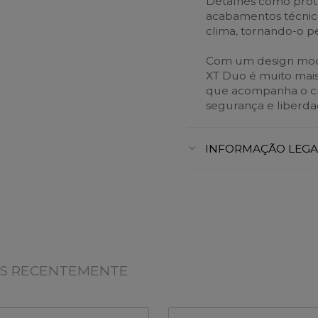
Detalhes como prote
acabamentos técnico
clima, tornando-o per
Com um design mode
XT Duo é muito mai
que acompanha o c
segurança e liberda
INFORMAÇÃO LEGA
OS RECENTEMENTE