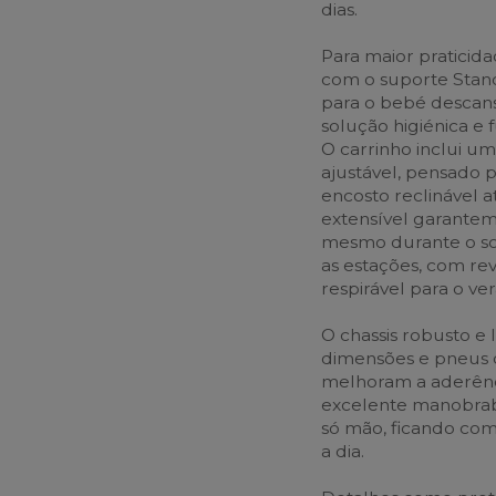
dias.
Para maior praticidad
com o suporte Stan
para o bebé descan
solução higiénica e f
O carrinho inclui um
ajustável, pensado 
encosto reclinável a
extensível garantem
mesmo durante o son
as estações, com re
respirável para o ver
O chassis robusto e
dimensões e pneus 
melhoram a aderênc
excelente manobrab
só mão, ficando com
a dia.