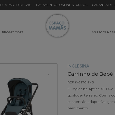
TIS A PARTIR DE 49€
·
PAGAMENTOS ONLINE SEGUROS
·
GARANTIA DE
PROMOÇÕES
AS ESCOLHAS
INGLESINA
Carrinho de Bebé 
REF: KA79T0HMB
O Inglesina Aptica XT Duo 
qualquer terreno. Com alco
suspensão adaptativa, ga
nascimento.