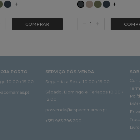
COMPRAR
COMP
LOJA PORTO
SERVIÇO PÓS-VENDA
SOB
Cont
o 10:00 › 19:00
Segunda a Sexta 10:00 › 19:00
Term
Sábado, Domingo e Feriados 10:00 ›
spacomamas.pt
Polí
12:00
Mét
posvenda@espacomamas.pt
Envi
Troc
+351 963 396 200
Livr