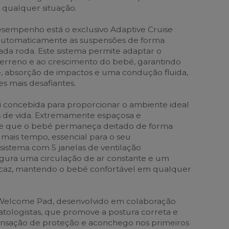
qualquer situação.
sempenho está o exclusivo Adaptive Cruise
 automaticamente as suspensões de forma
da roda. Este sistema permite adaptar o
 terreno e ao crescimento do bebé, garantindo
, absorção de impactos e uma condução fluida,
 mais desafiantes.
i concebida para proporcionar o ambiente ideal
s de vida. Extremamente espaçosa e
e que o bebé permaneça deitado de forma
 mais tempo, essencial para o seu
sistema com 5 janelas de ventilação
gura uma circulação de ar constante e um
icaz, mantendo o bebé confortável em qualquer
o Welcome Pad, desenvolvido em colaboração
tologistas, que promove a postura correta e
nsação de proteção e aconchego nos primeiros