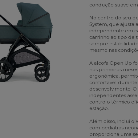
condução suave em 
No centro do seu de
System, que ajusta
independente em ca
carrinho ao tipo de
sempre estabilidade
mesmo nas condições
A alcofa Open Up fo
nos primeiros mese
ergonómica, permit
confortável durante
desenvolvimento. O 
independentes asse
controlo térmico ef
estação.
Além disso, inclui 
com pediatras neona
proporciona uma se