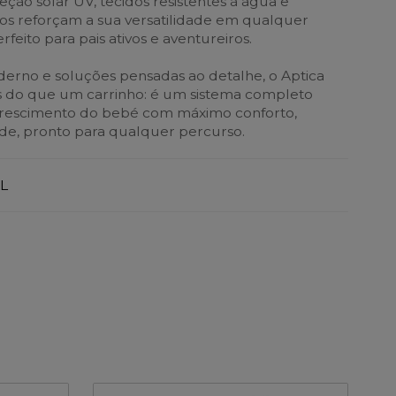
ção solar UV, tecidos resistentes à água e
s reforçam a sua versatilidade em qualquer
feito para pais ativos e aventureiros.
rno e soluções pensadas ao detalhe, o Aptica
s do que um carrinho: é um sistema completo
rescimento do bebé com máximo conforto,
de, pronto para qualquer percurso.
L