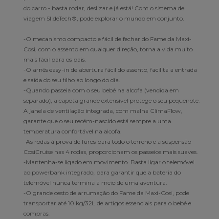
do carro - basta rodar, deslizar e já está! Com o sistema de
viagem SlideTech®, pode explorar o mundo em conjunto.
-O mecanismo compacto e fácil de fechar do Fame da Maxi-
Cosi, com o assento em qualquer direção, torna a vida muito
mais fácil para os pais.
-O arnês easy-in de abertura fácil do assento, facilita a entrada
e saída do seu filho ao longo do dia.
-Quando passeia com o seu bebé na alcofa (vendida em
separado), a capota grande extensível protege o seu pequenote.
A janela de ventilação integrada, com malha ClimaFlow,
garante que o seu recém-nascido está sempre a uma
temperatura confortável na alcofa.
-As rodas à prova de furos para todo o terreno e a suspensão
CosiCruise nas 4 rodas, proporcionam os passeios mais suaves.
-Mantenha-se ligado em movimento. Basta ligar o telemóvel
ao powerbank integrado, para garantir que a bateria do
telemóvel nunca termina a meio de uma aventura.
-O grande cesto de arrumação do Fame da Maxi-Cosi, pode
transportar até 10 kg/32L de artigos essenciais para o bebé e
compras.