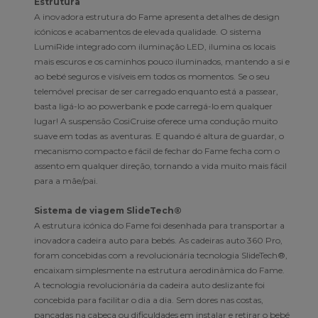
Estrutura
A inovadora estrutura do Fame apresenta detalhes de design
icónicos e acabamentos de elevada qualidade. O sistema
LumiRide integrado com iluminação LED, ilumina os locais
mais escuros e os caminhos pouco iluminados, mantendo a si e
ao bebé seguros e visíveis em todos os momentos. Se o seu
telemóvel precisar de ser carregado enquanto está a passear,
basta ligá-lo ao powerbank e pode carregá-lo em qualquer
lugar! A suspensão CosiCruise oferece uma condução muito
suave em todas as aventuras. E quando é altura de guardar, o
mecanismo compacto e fácil de fechar do Fame fecha com o
assento em qualquer direção, tornando a vida muito mais fácil
para a mãe/pai.
Sistema de viagem SlideTech®
A estrutura icónica do Fame foi desenhada para transportar a
inovadora cadeira auto para bebés. As cadeiras auto 360 Pro,
foram concebidas com a revolucionária tecnologia SlideTech®,
encaixam simplesmente na estrutura aerodinâmica do Fame.
A tecnologia revolucionária da cadeira auto deslizante foi
concebida para facilitar o dia a dia. Sem dores nas costas,
pancadas na cabeça ou dificuldades em instalar e retirar o bebé