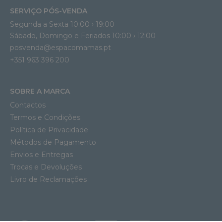
SERVIÇO PÓS-VENDA
Segunda a Sexta 10:00 › 19:00
Sábado, Domingo e Feriados 10:00 › 12:00
posvenda@espacomamas.pt
+351 963 396 200
SOBRE A MARCA
Contactos
Termos e Condições
Política de Privacidade
Métodos de Pagamento
Envios e Entregas
Trocas e Devoluções
Livro de Reclamações