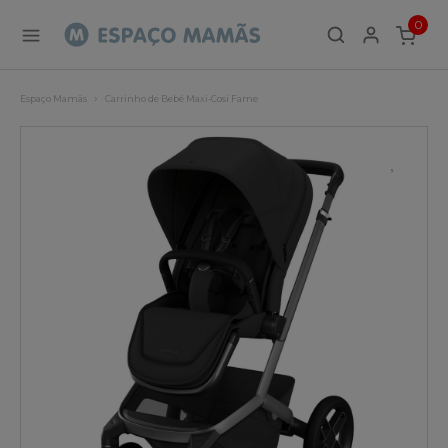
0
ITEMS
Espaço Mamãs
Carrinho de Bebé Maxi-Cosi Fame