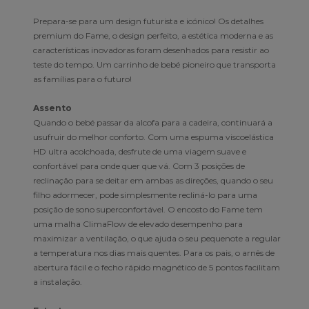
Prepara-se para um design futurista e icónico! Os detalhes
premium do Fame, o design perfeito, a estética moderna e as
características inovadoras foram desenhados para resistir ao
teste do tempo. Um carrinho de bebé pioneiro que transporta
as famílias para o futuro!
Assento
Quando o bebé passar da alcofa para a cadeira, continuará a
usufruir do melhor conforto. Com uma espuma viscoelástica
HD ultra acolchoada, desfrute de uma viagem suave e
confortável para onde quer que vá. Com 3 posições de
reclinação para se deitar em ambas as direções, quando o seu
filho adormecer, pode simplesmente recliná-lo para uma
posição de sono superconfortável. O encosto do Fame tem
uma malha ClimaFlow de elevado desempenho para
maximizar a ventilação, o que ajuda o seu pequenote a regular
a temperatura nos dias mais quentes. Para os pais, o arnês de
abertura fácil e o fecho rápido magnético de 5 pontos facilitam
a instalação.