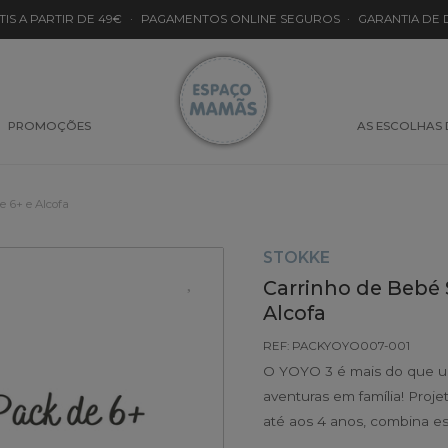
TIS A PARTIR DE 49€
·
PAGAMENTOS ONLINE SEGUROS
·
GARANTIA DE
PROMOÇÕES
AS ESCOLHAS
 6+ e Alcofa
STOKKE
Carrinho de Bebé 
Alcofa
REF: PACKYOYO007-001
O YOYO 3 é mais do que um
aventuras em família! Proj
até aos 4 anos, combina es