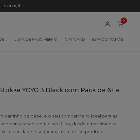
 DEVOLUÇÃO
0
 DE…
LISTA DE NASCIMENTO
GIFT CARD
ESPAÇO MAMÃS
Stokke YOYO 3 Black com Pack de 6+ e
 carrinho de bebé, é o seu companheiro ideal para as
etado para crescer com o seu filho, desde o nascimento
tilo, praticidade e segurança num único produto.