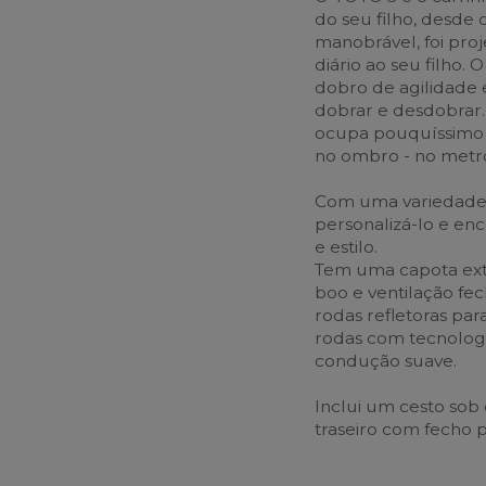
do seu filho, desde 
manobrável, foi pro
diário ao seu filho.
dobro de agilidade
dobrar e desdobrar
ocupa pouquíssimo 
no ombro - no metro
Com uma variedade d
personalizá-lo e enc
e estilo.
Tem uma capota exte
boo e ventilação fe
rodas refletoras pa
rodas com tecnologi
condução suave.
Inclui um cesto sob
traseiro com fecho 