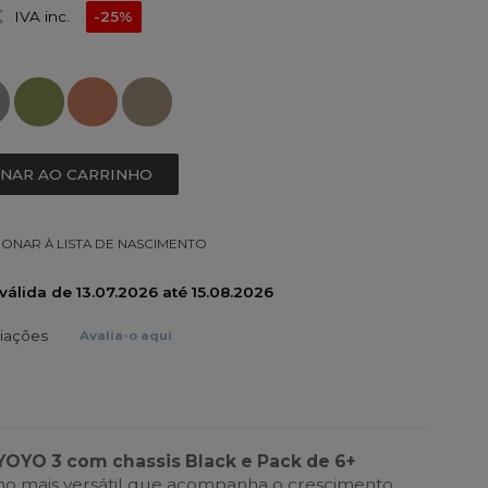
€
IVA inc.
-25%
ONAR AO CARRINHO
IONAR À LISTA DE NASCIMENTO
álida de 13.07.2026 até 15.08.2026
liações
Avalia-o aqui
YOYO 3 com chassis Black e Pack de 6+
ho mais versátil que acompanha o crescimento