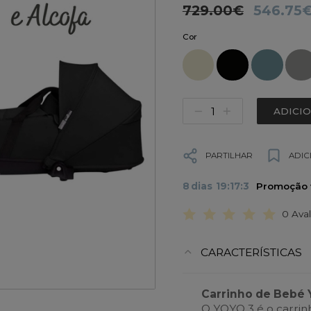
729.00€
546.75
Cor
ADICI
PARTILHAR
ADIC
8
dias
19
:
17
:
3
Promoção v
0 Ava
CARACTERÍSTICAS
Carrinho de Bebé 
O YOYO 3 é o carrin