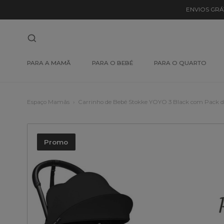
ENVIOS GRÁ
PARA A MAMÃ
PARA O BEBÉ
PARA O QUARTO
Espaço Mamãs
Carrinho de Bebé Stokke YOYO 3 Black com Pack de
Promo