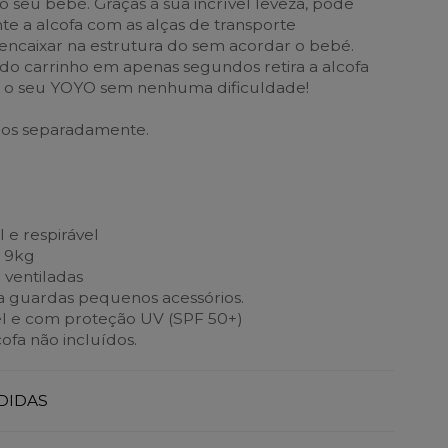
o seu bebé. Graças à sua incrível leveza, pode
te a alcofa com as alças de transporte
 encaixar na estrutura do sem acordar o bebé.
 do carrinho em apenas segundos retira a alcofa
ha o seu YOYO sem nenhuma dificuldade!
os separadamente.
 e respirável
s 9kg
 ventiladas
ra guardas pequenos acessórios.
l e com proteção UV (SPF 50+)
ofa não incluídos.
DIDAS