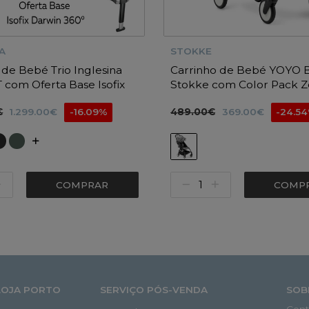
A
STOKKE
 de Bebé Trio Inglesina
Carrinho de Bebé YOYO 
T com Oferta Base Isofix
Stokke com Color Pack Z
0º i-size
€
489.00€
1.299.00€
-16.09%
369.00€
-24.5
COMPRAR
COMP
LOJA PORTO
SERVIÇO PÓS-VENDA
SOB
Cont