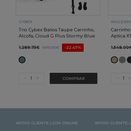
CYBEX
INGLESIN
Trio Cybex Balios Taupe Carrinho,
Carrinho
Alcofa, Cloud G Plus Stormy Blue
Aptica X
com Base G3 e Adapatdores
Darwin 36
1.289.75€
1.548.00
999.95€
-22.47%
COMPRAR
APOIO CLIENTE LOJA ONLINE
APOIO CLIENTE 