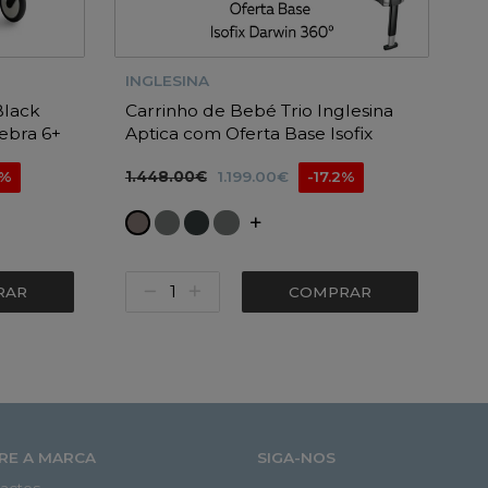
INGLESINA
Black
Carrinho de Bebé Trio Inglesina
ebra 6+
Aptica com Oferta Base Isofix
Darwin 360º i-size
1.448.00€
4%
1.199.00€
-17.2%
RAR
COMPRAR
RE A MARCA
SIGA-NOS
actos