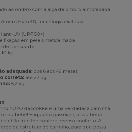
tado ao ombro com a alça de ombro almofadada
ómero Hytrel®, tecnologia exclusiva
l anti-UV (UPF 50+)
e fixação em pele sintética macia
o de transporte
 10 kg
ção adequada:
dos 6 aos 48 meses
o correta:
até 22 kg
inho:
6,2 kg
ho
rinho YOYO da Stokke é uma verdadeira caminha
o seu bebé! Enquanto passeiam, o seu bebé
o colchão que lhe confere imenso conforto. A
 topo da estrutura do carrinho, para que possa