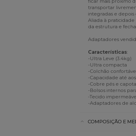
ficar mais próximo d
transportar livremen
integradas e depois
Aliada à praticidade
da estrutura e fec
Adaptadores vendid
Características
:
-Ultra Leve (3.4kg)
-Ultra compacta
-Colchão confortável
-Capacidade até ao
-Cobre pés e capota
-Bolsos internos pa
-Tecido impermeáve
-Adaptadores de alc
COMPOSIÇÃO E ME