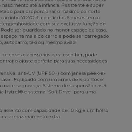
o nascimento até à infância. Resistente e super
jetado para proporcionar o máximo conforto
 O carrinho YOYO 3 a partir dos 6 meses tem o
 e engenhosidade com sua exclusiva função de
. Pode ser guardado no menor espaço da casa,
espaço na mala do carro e pode ser carregado
, autocarro, taxi ou mesmo avião!
e cores e acessórios para escolher, pode
ontrar o ajuste perfeito para suas necessidades
nsível anti-UV (UPF 50+) com janela peek-a-
chável. Equipado com um arnês de 5 pontos e
ra maior segurança. Sistema de suspensão nas 4
a Hytrel® e sistema "Soft Drive" para uma
 o assento com capacidade de 10 kg e um bolso
para armazenamento extra.