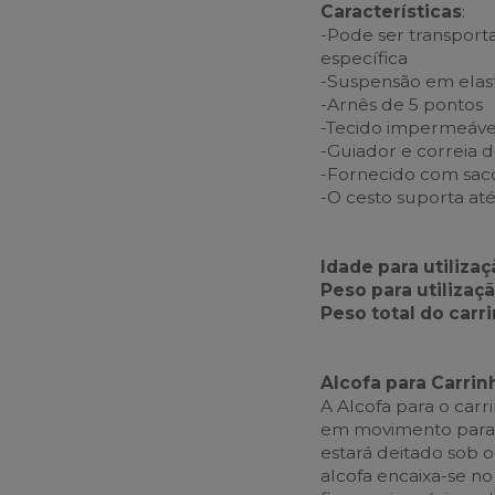
Características
:
-Pode ser transpor
específica
-Suspensão em elast
-Arnês de 5 pontos
-Tecido impermeáve
-Guiador e correia d
-Fornecido com sac
-O cesto suporta até
Idade para utiliza
Peso para utilizaçã
Peso total do carr
Alcofa para Carrin
A Alcofa para o car
em movimento para 
estará deitado sob 
alcofa encaixa-se no