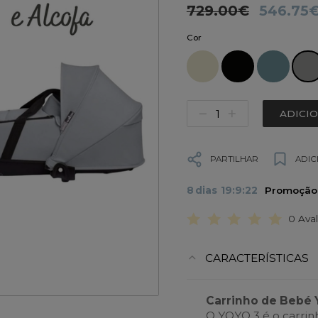
729.00€
546.75
Cor
ADICI
PARTILHAR
ADIC
8
dias
19
:
9
:
21
Promoção v
0 Ava
CARACTERÍSTICAS
Carrinho de Bebé 
O YOYO 3 é o carrin