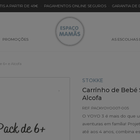
TIS A PARTIR DE 49€
·
PAGAMENTOS ONLINE SEGUROS
·
GARANTIA DE
PROMOÇÕES
AS ESCOLHAS
 6+ e Alcofa
STOKKE
Carrinho de Bebé 
Alcofa
REF: PACKYOYO007-005
O YOYO 3 é mais do que um
aventuras em família! Proj
até aos 4 anos, combina es