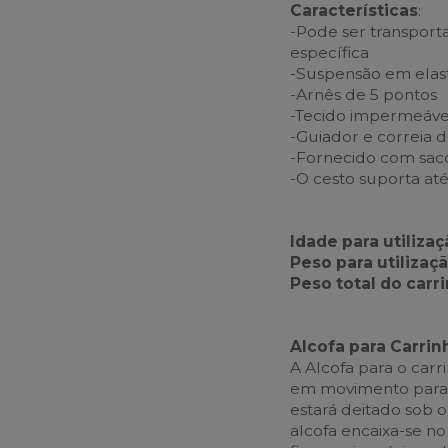
Características
:
-Pode ser transpor
específica
-Suspensão em elast
-Arnês de 5 pontos
-Tecido impermeáve
-Guiador e correia d
-Fornecido com sac
-O cesto suporta até
Idade para utiliza
Peso para utilizaçã
Peso total do carr
Alcofa para Carrin
A Alcofa para o car
em movimento para 
estará deitado sob 
alcofa encaixa-se no