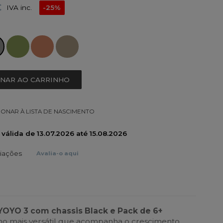
€
IVA inc.
-25%
ONAR AO CARRINHO
IONAR À LISTA DE NASCIMENTO
álida de 13.07.2026 até 15.08.2026
liações
Avalia-o aqui
YOYO 3 com chassis Black e Pack de 6+
ho mais versátil que acompanha o crescimento