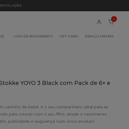
 DEVOLUÇÃO
0
 DE…
LISTA DE NASCIMENTO
GIFT CARD
ESPAÇO MAMÃS
Stokke YOYO 3 Black com Pack de 6+ e
 carrinho de bebé, é o seu companheiro ideal para as
etado para crescer com o seu filho, desde o nascimento
tilo, praticidade e segurança num único produto.