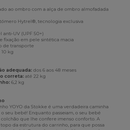
tado ao ombro com a alça de ombro almofadada
ómero Hytrel®, tecnologia exclusiva
l anti-UV (UPF 50+)
e fixação em pele sintética macia
o de transporte
 10 kg
ção adequada:
dos 6 aos 48 meses
o correta:
até 22 kg
inho:
6,2 kg
ho
rinho YOYO da Stokke é uma verdadeira caminha
o seu bebé! Enquanto passeiam, o seu bebé
o colchão que lhe confere imenso conforto. A
 topo da estrutura do carrinho, para que possa