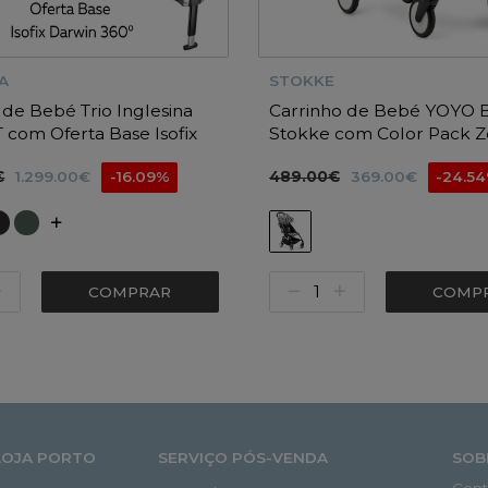
A
STOKKE
 de Bebé Trio Inglesina
Carrinho de Bebé YOYO 
T com Oferta Base Isofix
Stokke com Color Pack Z
0º i-size
€
489.00€
1.299.00€
-16.09%
369.00€
-24.5
COMPRAR
COMP
LOJA PORTO
SERVIÇO PÓS-VENDA
SOB
Cont