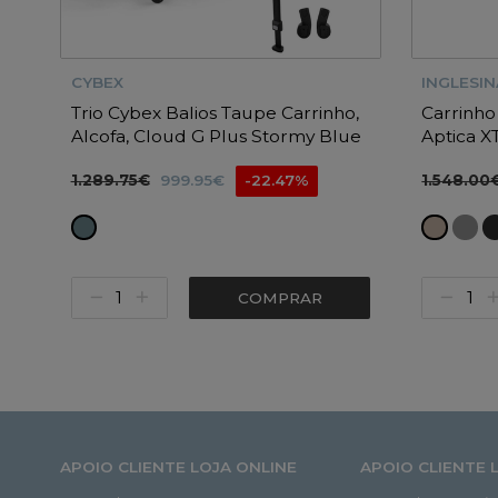
CYBEX
INGLESIN
Trio Cybex Balios Taupe Carrinho,
Carrinho
Alcofa, Cloud G Plus Stormy Blue
Aptica X
com Base G3 e Adapatdores
Darwin 36
1.289.75€
1.548.00
999.95€
-22.47%
COMPRAR
APOIO CLIENTE LOJA ONLINE
APOIO CLIENTE 