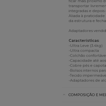
ficar mais próximo d
transportar livremen
integradas e depois
Aliada à praticidade
da estrutura e fec
Adaptadores vendid
Características
:
-Ultra Leve (3.4kg)
-Ultra compacta
-Colchão confortável
-Capacidade até ao
-Cobre pés e capota
-Bolsos internos pa
-Tecido impermeáve
-Adaptadores de alc
COMPOSIÇÃO E ME