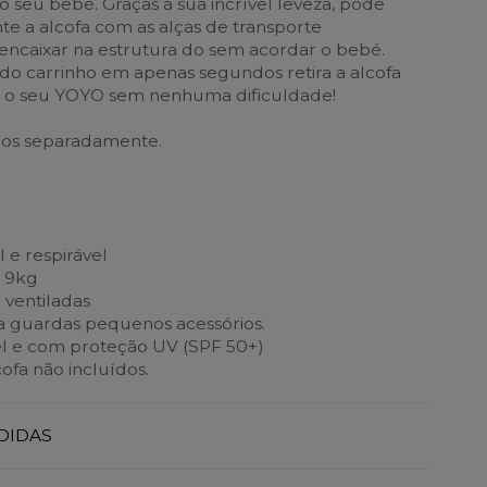
o seu bebé. Graças à sua incrível leveza, pode
te a alcofa com as alças de transporte
 encaixar na estrutura do sem acordar o bebé.
 do carrinho em apenas segundos retira a alcofa
ha o seu YOYO sem nenhuma dificuldade!
os separadamente.
 e respirável
s 9kg
 ventiladas
ra guardas pequenos acessórios.
l e com proteção UV (SPF 50+)
ofa não incluídos.
DIDAS