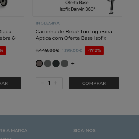
INGLESINA
Black
Carrinho de Bebé Trio Inglesina
ebra 6+
Aptica com Oferta Base Isofix
Darwin 360º i-size
1.448.00€
4%
1.199.00€
-17.2%
RAR
COMPRAR
RE A MARCA
SIGA-NOS
actos