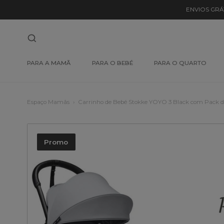
ENVIOS GRÁ
PARA A MAMÃ
PARA O BEBÉ
PARA O QUARTO
Espaço Mamãs
Carrinho de Bebé Stokke YOYO 3 Black com Pack de
Promo