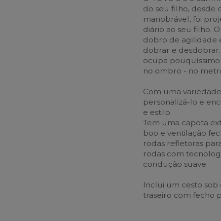
do seu filho, desde 
manobrável, foi pro
diário ao seu filho.
dobro de agilidade
dobrar e desdobrar
ocupa pouquíssimo 
no ombro - no metro
Com uma variedade d
personalizá-lo e enc
e estilo.
Tem uma capota exte
boo e ventilação fe
rodas refletoras pa
rodas com tecnologi
condução suave.
Inclui um cesto sob
traseiro com fecho 