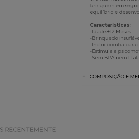
brinquem em segur
equilíbrio e desenv
Caractarísticas:
-Idade:+12 Meses
-Brinquedo insuflável
-Inclui bomba para i
-Estimula a psicomot
-Sem BPA nem Ftala
COMPOSIÇÃO E ME
OS RECENTEMENTE