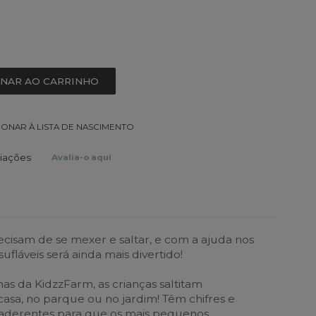
ONAR AO CARRINHO
IONAR À LISTA DE NASCIMENTO
liações
Avalia-o aqui
ecisam de se mexer e saltar, e com a ajuda nos
ufláveis será ainda mais divertido!
nas da KidzzFarm, as crianças saltitam
asa, no parque ou no jardim! Têm chifres e
 aderentes para que os mais pequenos