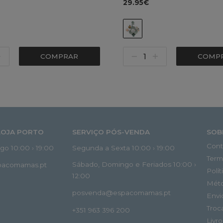
29.95€
COMPRAR
COMP
LOJA PORTO
SERVIÇO PÓS-VENDA
SOB
Cont
o 10:00 › 19:00
Segunda a Sexta 10:00 › 19:00
Term
Sábado, Domingo e Feriados 10:00 ›
spacomamas.pt
Polí
12:00
Mét
posvenda@espacomamas.pt
Envi
Troc
+351 963 396 200
Livr