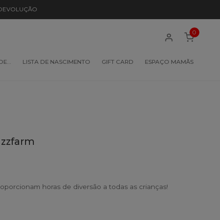
 DEVOLUÇÃO
0
 DE…
LISTA DE NASCIMENTO
GIFT CARD
ESPAÇO MAMÃS
dzzfarm
roporcionam horas de diversão a todas as crianças!