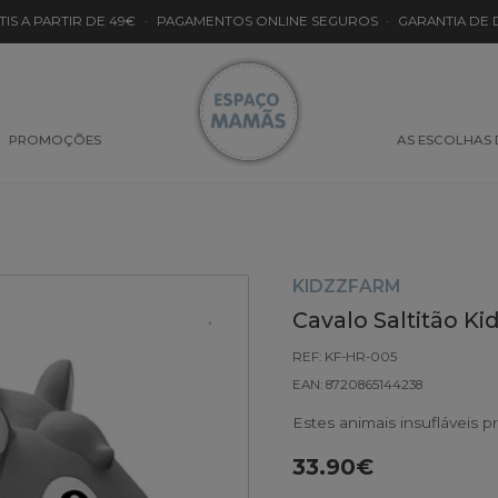
TIS A PARTIR DE 49€
·
PAGAMENTOS ONLINE SEGUROS
·
GARANTIA DE
PROMOÇÕES
AS ESCOLHAS
KIDZZFARM
Cavalo Saltitão Ki
REF: KF-HR-005
EAN: 8720865144238
Estes animais insufláveis p
33.90€