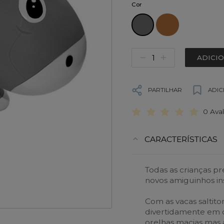
Cor
ADICI
PARTILHAR
ADIC
0 Ava
CARACTERÍSTICAS
Todas as crianças pr
novos amiguinhos ins
Com as vacas saltito
divertidamente em c
orelhas macias mas