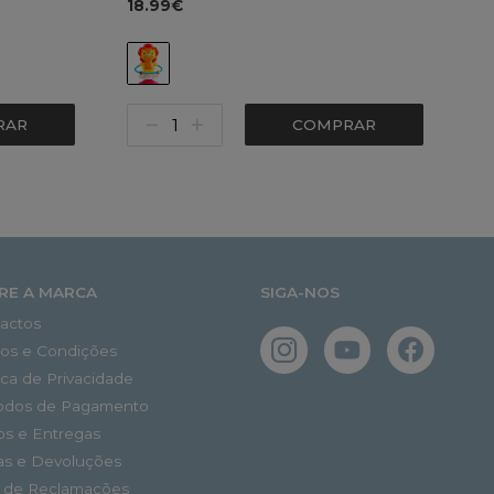
18.99€
RAR
COMPRAR
RE A MARCA
SIGA-NOS
actos
os e Condições
tica de Privacidade
odos de Pagamento
os e Entregas
as e Devoluções
o de Reclamações