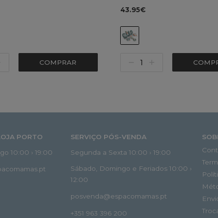
43.95€
COMPRAR
COMP
LOJA PORTO
SERVIÇO PÓS-VENDA
SOB
Cont
o 10:00 › 19:00
Segunda a Sexta 10:00 › 19:00
Term
Sábado, Domingo e Feriados 10:00 ›
spacomamas.pt
Polí
12:00
Mét
posvenda@espacomamas.pt
Envi
Troc
+351 963 396 200