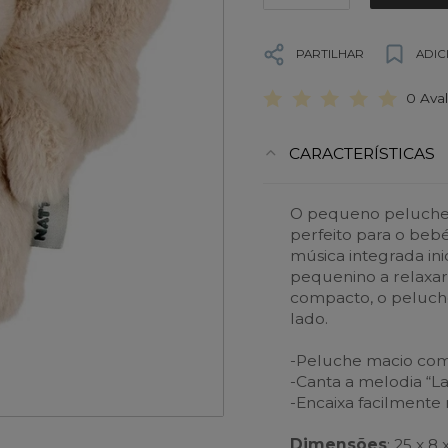
PARTILHAR
ADIC
0 Ava
CARACTERÍSTICAS
O pequeno peluche 
perfeito para o bebé,
música integrada in
pequenino a relaxa
compacto, o peluche
lado.
-Peluche macio com
-Canta a melodia “L
-Encaixa facilmente
Dimensões
: 25 x 8