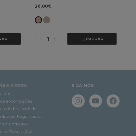
26.00€
RAR
COMPRAR
RE A MARCA
SIGA-NOS
actos
os e Condições
tica de Privacidade
odos de Pagamento
os e Entregas
as e Devoluções