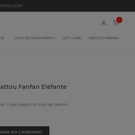
 DEVOLUÇÃO
0
 DE…
LISTA DE NASCIMENTO
GIFT CARD
ESPAÇO MAMÃS
attou Fanfan Elefante
ar o seu bebé na hora de dormir.
ONAR AO CARRINHO