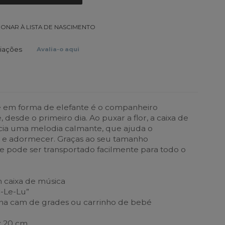
IONAR À LISTA DE NASCIMENTO
liações
Avalia-o aqui
em forma de elefante é o companheiro
 desde o primeiro dia. Ao puxar a flor, a caixa de
icia uma melodia calmante, que ajuda o
r e adormecer. Graças ao seu tamanho
 pode ser transportado facilmente para todo o
 caixa de música
a-Le-Lu”
 na cam de grades ou carrinho de bebé
 x 20 cm