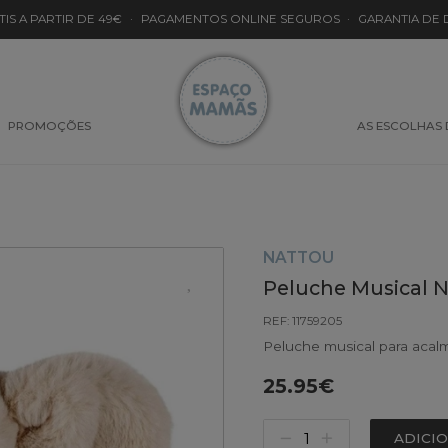
TIS A PARTIR DE 49€
·
PAGAMENTOS ONLINE SEGUROS
·
GARANTIA DE
PROMOÇÕES
AS ESCOLHAS
NATTOU
Peluche Musical N
REF: 11759205
Peluche musical para acalm
25.95€
ADICI