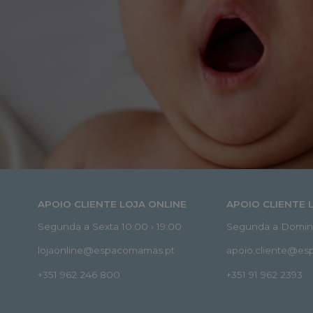
APOIO CLIENTE LOJA ONLINE
APOIO CLIENTE 
Segunda a Sexta 10:00 › 19:00
Segunda a Doming
lojaonline@espacomamas.pt
apoio.cliente@e
+351 962 246 800
+351 91 962 2393