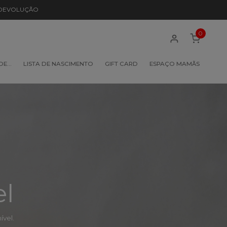
 DEVOLUÇÃO
0
 DE…
LISTA DE NASCIMENTO
GIFT CARD
ESPAÇO MAMÃS
el
vel.