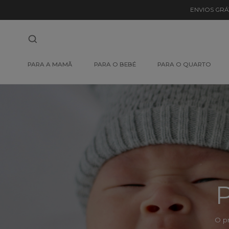
Detalhe
ENVIOS GRÁ
de
Produto
-
PARA A MAMÃ
PARA O BEBÉ
PARA O QUARTO
Sem
Produto
P
O p