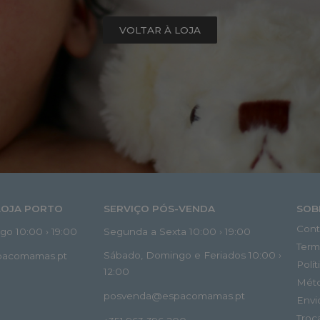
VOLTAR À LOJA
LOJA PORTO
SERVIÇO PÓS-VENDA
SOB
Cont
o 10:00 › 19:00
Segunda a Sexta 10:00 › 19:00
Term
Sábado, Domingo e Feriados 10:00 ›
spacomamas.pt
Polí
12:00
Mét
posvenda@espacomamas.pt
Envi
Troc