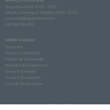
SERVIÇO PÓS-VENDA
Segunda a Sexta 10:00 › 19:00
Sábado, Domingo e Feriados 10:00 › 12:00
posvenda@espacomamas.pt
+351 963 396 200
SOBRE A MARCA
Contactos
Termos e Condições
Política de Privacidade
Métodos de Pagamento
Envios e Entregas
Trocas e Devoluções
Livro de Reclamações