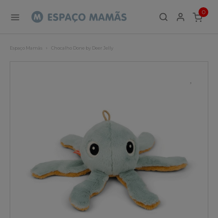
0
ITEMS
Espaço Mamãs
Chocalho Done by Deer Jelly