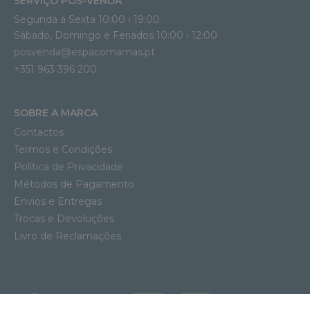
SERVIÇO PÓS-VENDA
Segunda a Sexta 10:00 › 19:00
Sábado, Domingo e Feriados 10:00 › 12:00
posvenda@espacomamas.pt
+351 963 396 200
SOBRE A MARCA
Contactos
Termos e Condições
Política de Privacidade
Métodos de Pagamento
Envios e Entregas
Trocas e Devoluções
Livro de Reclamações