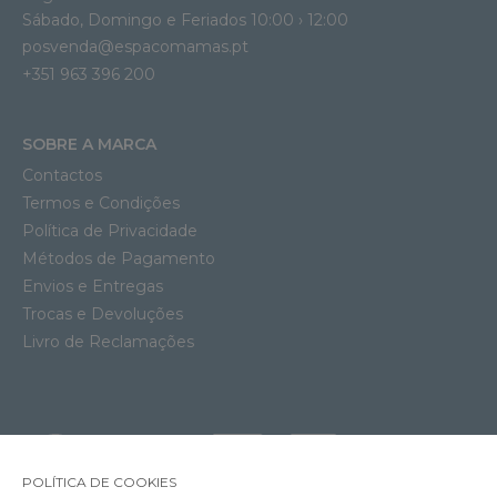
Sábado, Domingo e Feriados 10:00 › 12:00
posvenda@espacomamas.pt
+351 963 396 200
SOBRE A MARCA
Contactos
Termos e Condições
Política de Privacidade
Métodos de Pagamento
Envios e Entregas
Trocas e Devoluções
Livro de Reclamações
POLÍTICA DE COOKIES