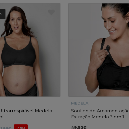
o
MEDELA
Ultrarrespirável Medela
Soutien de Amamentação
ol
Extração Medela 3 em 1
49.50€
31.96€
-15%