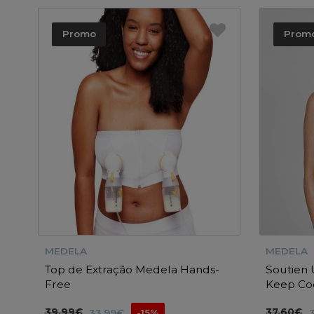
Promo
Prom
MEDELA
MEDELA
Top de Extração Medela Hands-
Soutien 
Free
Keep Co
39.99€
37.60€
33.99€
-15%