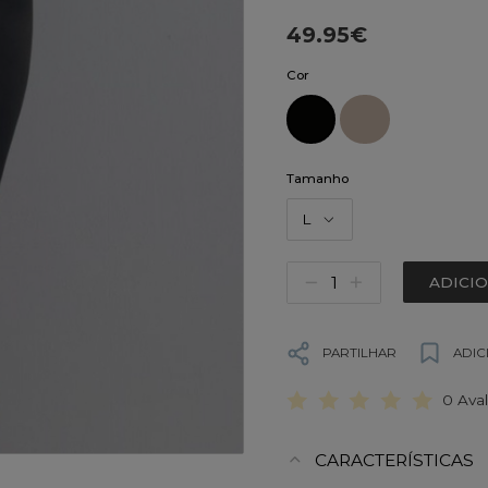
49.95€
Cor
Tamanho
L
ADICI
PARTILHAR
ADIC
0 Ava
CARACTERÍSTICAS