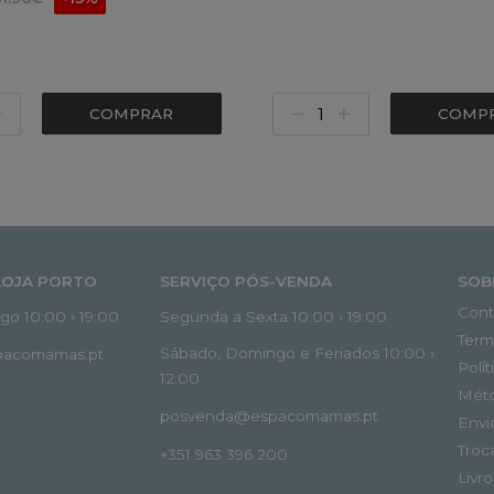
COMPRAR
COMP
LOJA PORTO
SERVIÇO PÓS-VENDA
SOB
Cont
o 10:00 › 19:00
Segunda a Sexta 10:00 › 19:00
Term
Sábado, Domingo e Feriados 10:00 ›
spacomamas.pt
Polí
12:00
Mét
posvenda@espacomamas.pt
Envi
Troc
+351 963 396 200
Livr