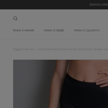
ENVIOS GRÁ
PARA A MAMÃ
PARA O BEBÉ
PARA O QUARTO
Espaço Mamãs
Cinta Pós-Parto Rosa Faia by Anita Twin Shaper Lo