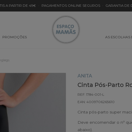
TIS A PARTIR DE 49€
·
PAGAMENTOS ONLINE SEGUROS
·
GARANTIA DE
PROMOÇÕES
AS ESCOLHAS
nglegs
ANITA
Cinta Pós-Parto R
REF: 1784-001-L
EAN: 4009706265610
Cinta pós-parto super macia 
Deve encomendar o nº que 
abaixo).