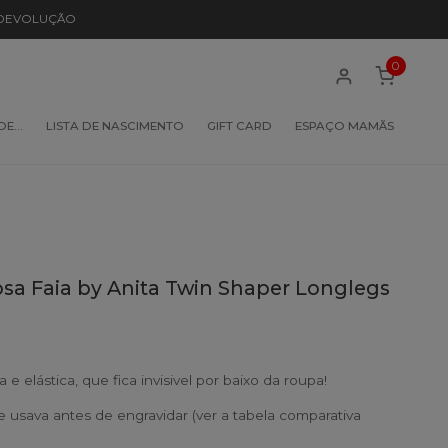
 DEVOLUÇÃO
0
 DE…
LISTA DE NASCIMENTO
GIFT CARD
ESPAÇO MAMÃS
osa Faia by Anita Twin Shaper Longlegs
e elástica, que fica invisivel por baixo da roupa!
usava antes de engravidar (ver a tabela comparativa