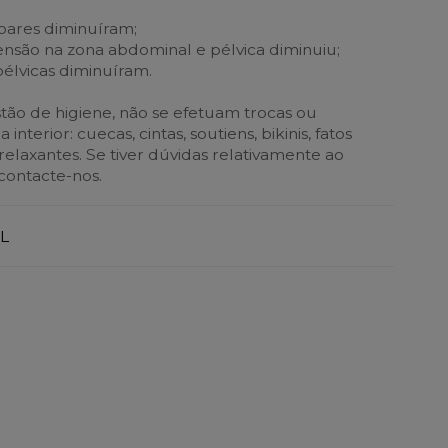
bares diminuíram;
ensão na zona abdominal e pélvica diminuiu;
élvicas diminuíram.
ão de higiene, não se efetuam trocas ou
nterior: cuecas, cintas, soutiens, bikinis, fatos
elaxantes. Se tiver dúvidas relativamente ao
contacte-nos.
L