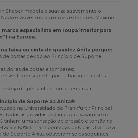
win Shaper modela e suaviza suavemente o
 Nada é visível sob as roupas exteriores. Máximo
a marca especialista em roupa interior para
nº1 na Europa.
faixa ou cinta de gravidez Anita porque:
 de costas devido ao Princípio de Suporte
das dores de costas e lombares;
tensível com suporte para a barriga e costas;
e esteja de pé, sentada ou a descansar.
rincípio de Suporte da Anita®
efetuado na Universidade de Frankfurt / Principal
s. Todas as grávidas testadas queixavam-se de
6% tinham uma sensação de pressão e tensão na
lvica e 60% tinham pontadas pélvicas. Usando a
o de Suporte Anita, obtiveram-se os seguintes