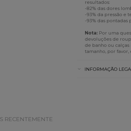
resultados:
-82% das dores lom
-93% da pressão e t
-93% das pontadas p
Nota:
Por uma quest
devoluções de roupa i
de banho ou calças r
tamanho, por favor, 
INFORMAÇÃO LEGA
OS RECENTEMENTE