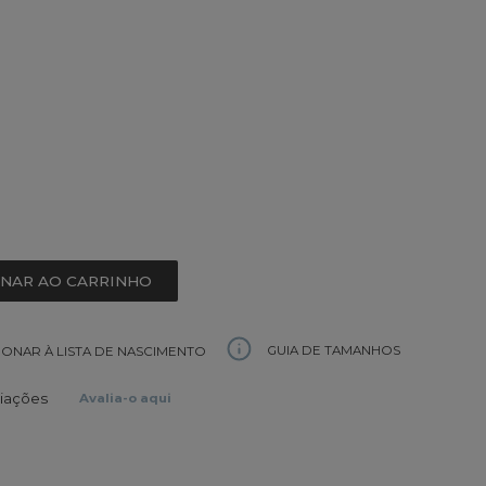
ONAR AO CARRINHO
GUIA DE TAMANHOS
IONAR À LISTA DE NASCIMENTO
liações
Avalia-o aqui