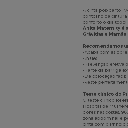
A cinta pós-parto T
contorno da cintura.
conforto o dia todo!
Anita Maternity é 
Grávidas e Mamãs 
Recomendamos uma 
-Acaba com as dores
Anita®;
-Prevenção efetiva 
-Parte da barriga ex
-De colocação fácil;
-Veste perfeitament
Teste clínico do P
O teste clínico foi 
Hospital de Mulhere
dores nas costas, 9
zona abdominal e pé
cinta com o Princípi