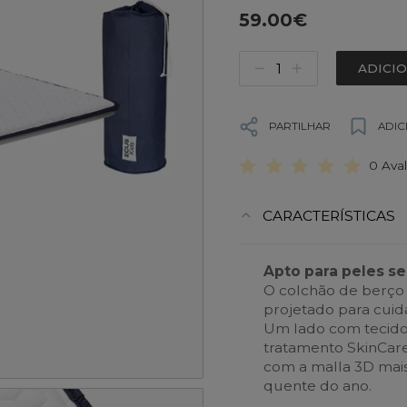
59.00€
ADICI
PARTILHAR
ADIC
0 Ava
CARACTERÍSTICAS
Apto para peles se
O colchão de berço
projetado para cuid
Um lado com tecido e
tratamento SkinCare
com a malla 3D mais 
quente do ano.