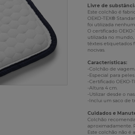
Livre de substânci
Este colchão é fabr
OEKO-TEX® Standard
foi utilizada nenhum
O certificado OEKO-
utilizada no mundo,
têxteis etiquetados 
nocivas.
Características:
-Colchão de viagem
-Especial para peles 
-Certificado OEKO-T
-Altura 4 cm.
-Utilizar desde o na
-Inclui um saco de t
Cuidados e Manut
Colchão recomendad
aproximadamente. Pa
Este colchão não é 