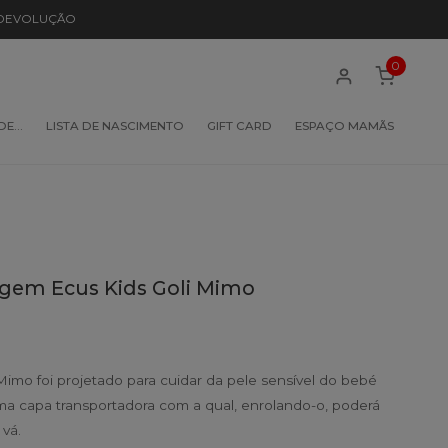
 DEVOLUÇÃO
0
 DE…
LISTA DE NASCIMENTO
GIFT CARD
ESPAÇO MAMÃS
agem Ecus Kids Goli Mimo
imo foi projetado para cuidar da pele sensível do bebé
ma capa transportadora com a qual, enrolando-o, poderá
 vá.