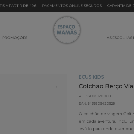
TIS A PARTIR DE 49€
·
PAGAMENTOS ONLINE SEGUROS
·
GARANTIA DE
PROMOÇÕES
AS ESCOLHAS
ECUS KIDS
Colchão Berço Vi
REF: GOMI120060
EAN: 8433905420529
O colchão de viagem Goli M
em cada aventura. Inclui u
levá-lo para onde quer que