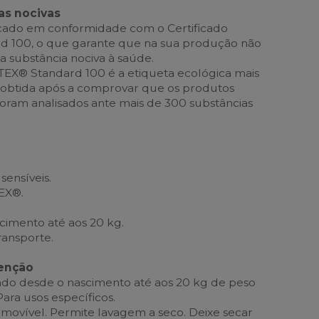
as nocivas
icado em conformidade com o Certificado
 100, o que garante que na sua produção não
a substância nociva à saúde.
TEX® Standard 100 é a etiqueta ecológica mais
 obtida após a comprovar que os produtos
foram analisados ante mais de 300 substâncias
.
sensíveis.
EX®.
scimento até aos 20 kg.
ransporte.
enção
o desde o nascimento até aos 20 kg de peso
ra usos específicos.
amovível. Permite lavagem a seco. Deixe secar