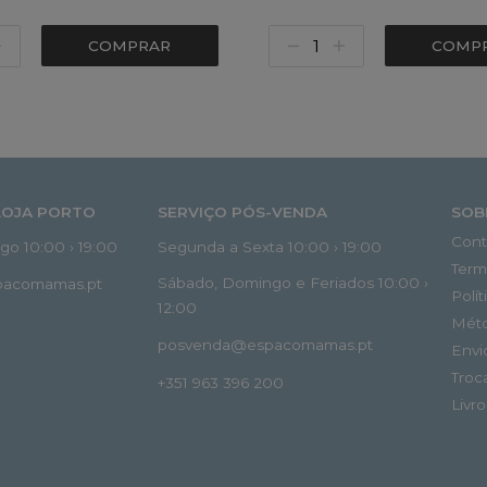
COMPRAR
COMP
LOJA PORTO
SERVIÇO PÓS-VENDA
SOB
Cont
o 10:00 › 19:00
Segunda a Sexta 10:00 › 19:00
Term
Sábado, Domingo e Feriados 10:00 ›
spacomamas.pt
Polí
12:00
Mét
posvenda@espacomamas.pt
Envi
Troc
+351 963 396 200
Livr