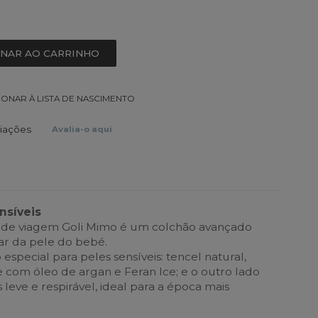
ONAR AO CARRINHO
IONAR À LISTA DE NASCIMENTO
liações
Avalia-o aqui
nsíveis
 de viagem Goli Mimo é um colchão avançado
ar da pele do bebé.
special para peles sensíveis: tencel natural,
 com óleo de argan e Feran Ice; e o outro lado
leve e respirável, ideal para a época mais