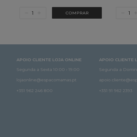
COMPRAR
APOIO CLIENTE LOJA ONLINE
APOIO CLIENTE 
Segunda a Sexta 10:00 › 19:00
Segunda a Doming
lojaonline@espacomamas.pt
apoio.cliente@e
+351 962 246 800
+351 91 962 2393