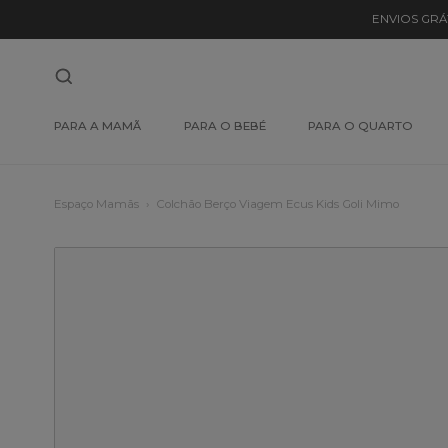
ENVIOS GRÁ
PARA A MAMÃ
PARA O BEBÉ
PARA O QUARTO
Espaço Mamãs
Colchão Berço Viagem Ecus Kids Goli Mimo