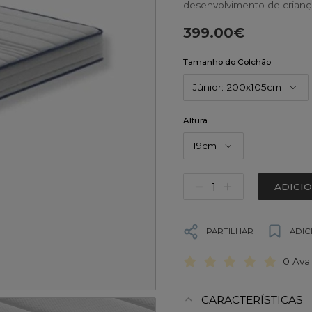
desenvolvimento de crianç
399.00€
Tamanho do Colchão
Júnior: 200x105cm
Altura
19cm
ADICI
PARTILHAR
ADIC
0 Ava
CARACTERÍSTICAS