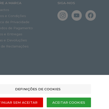
RE A MARCA
SIGA-NOS
actos
os e Condições
tica de Privacidade
odos de Pagamento
os e Entregas
as e Devoluções
o de Reclamações
DEFINIÇÕES DE COOKIES
INUAR SEM ACEITAR
ACEITAR COOKIES