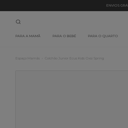
ENVIOS GRÁ
PARA A MAMÃ
PARA O BEBÉ
PARA O QUARTO
Espaço Mamãs
Colchão Junior Ecus Kids Oxsi Spring