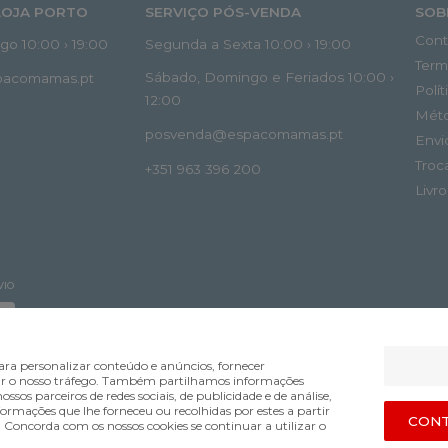
LOJA PORTO
SERVIÇO PÓS-VENDA
SOB
Cont
o 10:00 › 19:00
Segunda a Sexta 10:00 › 19:00
Term
Sábado, Domingo e Feriados 10:00 ›
spacomamas.pt
Polí
12:00
Mét
posvenda@espacomamas.pt
Envi
Troc
+351 963 396 200
Livr
VIO
ra personalizar conteúdo e anúncios, fornecer
lisar o nosso tráfego. Também partilhamos informações
ossos parceiros de redes sociais, de publicidade e de análise,
mações que lhe forneceu ou recolhidas por estes a partir
Bsolus.pt
CONT
s. Concorda com os nossos cookies se continuar a utilizar o