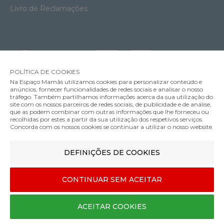
Livro de Reclamações
POLÍTICA DE COOKIES
Na Espaço Mamãs utilizamos cookies para personalizar conteúdo e
anúncios, fornecer funcionalidades de redes sociais e analisar o nosso
tráfego. Também partilhamos informações acerca da sua utilização do
site com os nossos parceiros de redes sociais, de publicidade e de análise,
que as podem combinar com outras informações que lhe forneceu ou
MÉTODOS DE ENVIO
recolhidas por estes a partir da sua utilização dos respetivos serviços.
Concorda com os nossos cookies se continuar a utilizar o nosso website.
Colchão Junior Ecus Kids Oxsi Spring
369.00€
DEFINIÇÕES DE COOKIES
MÉTODOS DE PAGAMENTO
Júnior: 190x90cm
CONTINUAR SEM ACEITAR
25cm
Designed & developed by
Bsolus
ACEITAR COOKIES
©Espaço mamãs. Todos os direitos reservados
COMPRAR