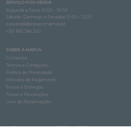
SERVIÇO PÓS-VENDA
Segunda a Sexta 10:00 › 19:00
Sábado, Domingo e Feriados 10:00 › 12:00
posvenda@espacomamas.pt
+351 963 396 200
SOBRE A MARCA
Contactos
Termos e Condições
Política de Privacidade
Métodos de Pagamento
Envios e Entregas
Trocas e Devoluções
Livro de Reclamações