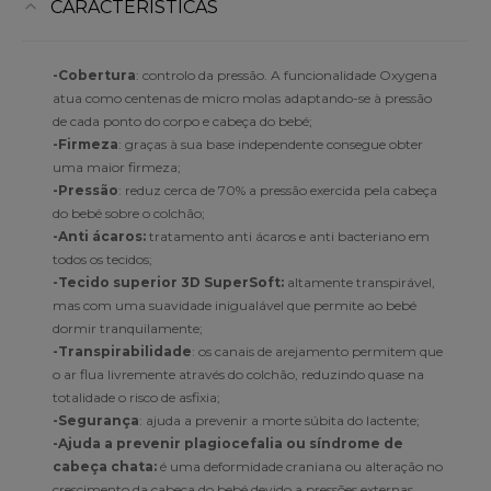
CARACTERÍSTICAS
-Cobertura
: controlo da pressão. A funcionalidade Oxygena
atua como centenas de micro molas adaptando-se à pressão
de cada ponto do corpo e cabeça do bebé;
-Firmeza
: graças à sua base independente consegue obter
uma maior firmeza;
-Pressão
: reduz cerca de 70% a pressão exercida pela cabeça
do bebé sobre o colchão;
-Anti ácaros:
tratamento anti ácaros e anti bacteriano em
todos os tecidos;
-Tecido superior 3D SuperSoft:
altamente transpirável,
mas com uma suavidade inigualável que permite ao bebé
dormir tranquilamente;
-Transpirabilidade
: os canais de arejamento permitem que
o ar flua livremente através do colchão, reduzindo quase na
totalidade o risco de asfixia;
-Segurança
: ajuda a prevenir a morte súbita do lactente;
-Ajuda a prevenir plagiocefalia ou síndrome de
cabeça chata:
é uma deformidade craniana ou alteração no
crescimento da cabeça do bebé devido a pressões externas,