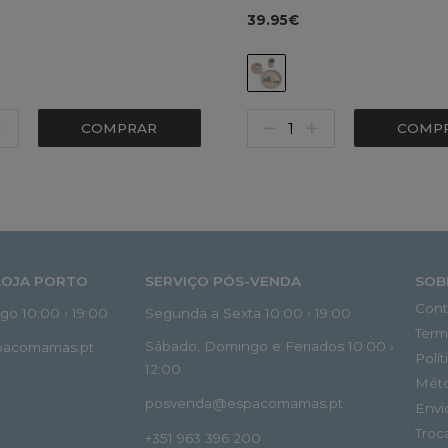
39.95€
COMPRAR
COMP
LOJA PORTO
SERVIÇO PÓS-VENDA
SOB
Cont
o 10:00 › 19:00
Segunda a Sexta 10:00 › 19:00
Term
Sábado, Domingo e Feriados 10:00 ›
spacomamas.pt
Polí
12:00
Mét
posvenda@espacomamas.pt
Envi
Troc
+351 963 396 200