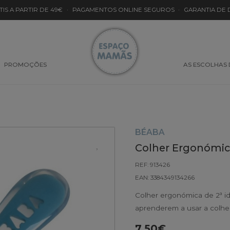
TIS A PARTIR DE 49€
·
PAGAMENTOS ONLINE SEGUROS
·
GARANTIA DE
PROMOÇÕES
AS ESCOLHAS
BÉABA
Colher Ergonómic
REF: 913426
EAN: 3384349134266
Colher ergonómica de 2ª id
aprenderem a usar a colher
7.50€