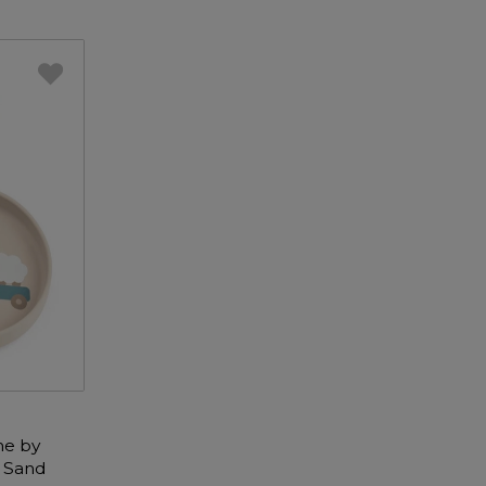
ne by
m Sand