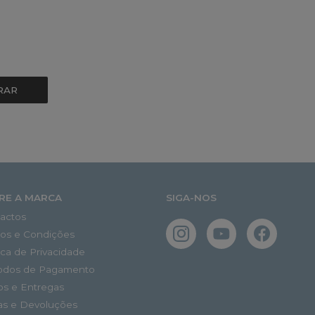
RAR
RE A MARCA
SIGA-NOS
actos
os e Condições
tica de Privacidade
odos de Pagamento
os e Entregas
as e Devoluções