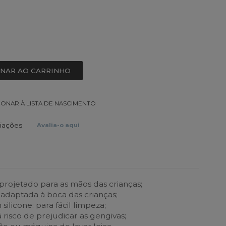
ONAR AO CARRINHO
IONAR À LISTA DE NASCIMENTO
liações
Avalia-o aqui
ojetado para as mãos das crianças;
 adaptada à boca das crianças;
ilicone: para fácil limpeza;
 risco de prejudicar as gengivas;