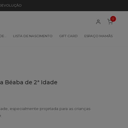
 DEVOLUÇÃO
0
 DE…
LISTA DE NASCIMENTO
GIFT CARD
ESPAÇO MAMÃS
a Béaba de 2ª Idade
ade, especialmente projetada para as crianças
.