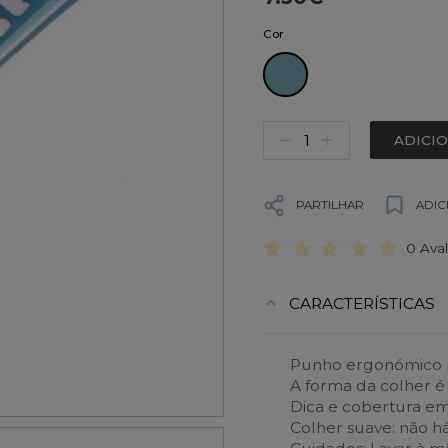
Cor
ADICI
PARTILHAR
ADIC
0 Ava
CARACTERÍSTICAS
Punho ergonómico pr
A forma da colher é
Dica e cobertura em s
Colher suave: não há