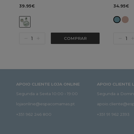
39.95€
34.95€
COMPRAR
APOIO CLIENTE LOJA ONLINE
APOIO CLIENTE 
Segunda a Sexta 10:00 › 19:00
Segunda a Doming
lojaonline@espacomamas.pt
apoio.cliente@e
+351 962 246 800
+351 91 962 2393