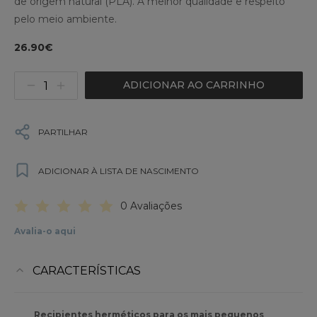
de origem natural (PLA). A melhor qualidade e respeito
pelo meio ambiente.
26.90€
ADICIONAR AO CARRINHO
PARTILHAR
ADICIONAR À LISTA DE NASCIMENTO
0 Avaliações
Avalia-o aqui
CARACTERÍSTICAS
Recipientes herméticos para os mais pequenos