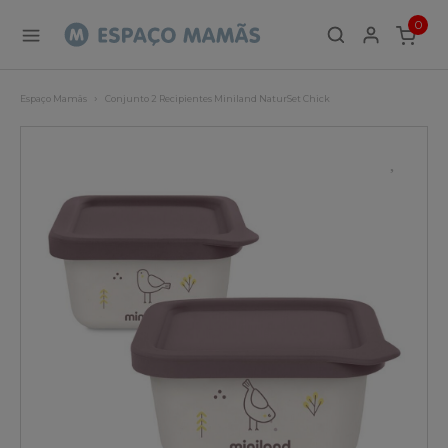
0
ITEMS
Espaço Mamãs
Conjunto 2 Recipientes Miniland NaturSet Chick