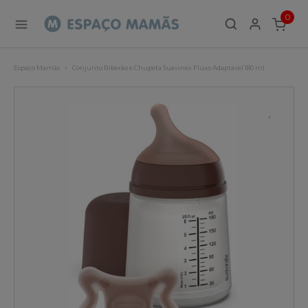
0
ITEMS
Espaço Mamãs
Conjunto Biberão e Chupeta Suavinex Fluxo Adaptável 180 ml