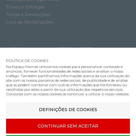
Envios e Entregas
Trocas e Devoluções
Livro de Reclamações
POLÍTICA DE COOKIES
Na Espaço Mamãs utilizamos cookies para personalizar conteúdo e
anúncios, fornecer funcionalidades de redes sociais e analisar o nosso
tráfego. Também partilhamos informações acerca da sua utilização do
site com os nossos parceiros de redes sociais, de publicidade e de análise,
que as podem combinar com outras informações que lhe forneceu ou
MÉTODOS DE ENVIO
recolhidas por estes a partir da sua utilização dos respetivos serviços.
Concorda com os nossos cookies se continuar a utilizar o nosso website.
Conjunto Biberão e Chupeta Suavinex Fluxo Adaptável 180 ml
DEFINIÇÕES DE COOKIES
MÉTODOS DE PAGAMENTO
18.95€
Cor
CONTINUAR SEM ACEITAR