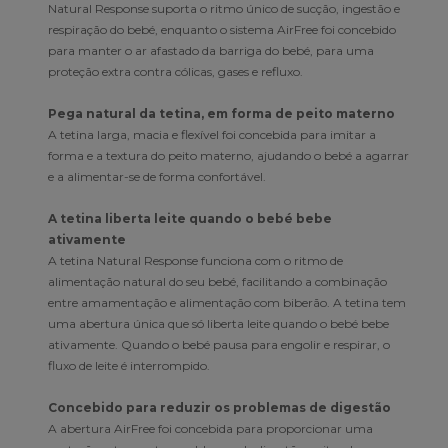
Natural Response suporta o ritmo único de sucção, ingestão e
respiração do bebé, enquanto o sistema AirFree foi concebido
para manter o ar afastado da barriga do bebé, para uma
proteção extra contra cólicas, gases e refluxo.
Pega natural da tetina, em forma de peito materno
A tetina larga, macia e flexível foi concebida para imitar a
forma e a textura do peito materno, ajudando o bebé a agarrar
e a alimentar-se de forma confortável.
A tetina liberta leite quando o bebé bebe
ativamente
A tetina Natural Response funciona com o ritmo de
alimentação natural do seu bebé, facilitando a combinação
entre amamentação e alimentação com biberão. A tetina tem
uma abertura única que só liberta leite quando o bebé bebe
ativamente. Quando o bebé pausa para engolir e respirar, o
fluxo de leite é interrompido.
Concebido para reduzir os problemas de digestão
A abertura AirFree foi concebida para proporcionar uma