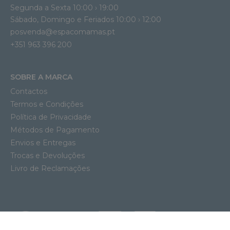
Segunda a Sexta 10:00 › 19:00
Sábado, Domingo e Feriados 10:00 › 12:00
posvenda@espacomamas.pt
+351 963 396 200
SOBRE A MARCA
Contactos
Termos e Condições
Política de Privacidade
Métodos de Pagamento
Envios e Entregas
Trocas e Devoluções
Livro de Reclamações