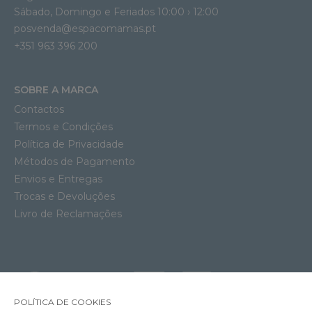
Sábado, Domingo e Feriados 10:00 › 12:00
posvenda@espacomamas.pt
+351 963 396 200
SOBRE A MARCA
Contactos
Termos e Condições
Política de Privacidade
Métodos de Pagamento
Envios e Entregas
Trocas e Devoluções
Livro de Reclamações
POLÍTICA DE COOKIES