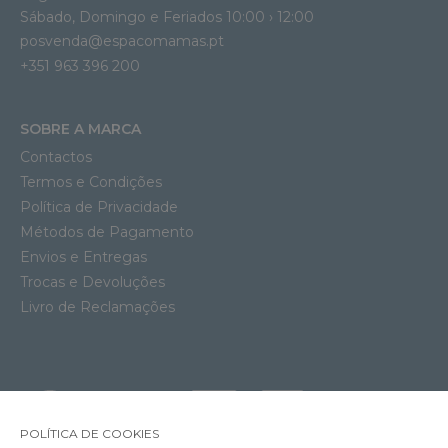
Sábado, Domingo e Feriados 10:00 › 12:00
posvenda@espacomamas.pt
+351 963 396 200
SOBRE A MARCA
Contactos
Termos e Condições
Política de Privacidade
Métodos de Pagamento
Envios e Entregas
Trocas e Devoluções
Livro de Reclamações
POLÍTICA DE COOKIES