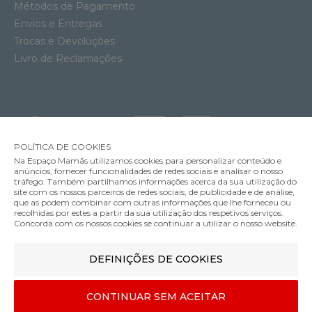
Métodos de Pagamento
Envios e Entregas
Trocas e Devoluções
Livro de Reclamações
POLÍTICA DE COOKIES
Na Espaço Mamãs utilizamos cookies para personalizar conteúdo e
anúncios, fornecer funcionalidades de redes sociais e analisar o nosso
tráfego. Também partilhamos informações acerca da sua utilização do
site com os nossos parceiros de redes sociais, de publicidade e de análise,
que as podem combinar com outras informações que lhe forneceu ou
MÉTODOS DE ENVIO
recolhidas por estes a partir da sua utilização dos respetivos serviços.
Concorda com os nossos cookies se continuar a utilizar o nosso website.
DEFINIÇÕES DE COOKIES
MÉTODOS DE PAGAMENTO
Conjunto de Talhares Chilly's Blue
CONTINUAR SEM ACEITAR
29.90€