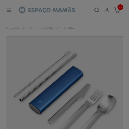
0
ITEMS
Espaço Mamãs
Conjunto de Talhares Chilly's Blue