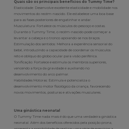
Quais são os principais benefícios do Tummy Time?
Elasticidade: Desenvolve excelente elasticidade e mobilidade nos
movimentos do recém-nascido. Ele estabelece uma boa base
para as fases posteriores de engatinhar e andar.
Musculatura: Fortalece os músculos do pescoço e costas.
Durante o Tummy Time, o recém-nascido pode começar a
levantar a cabeça e o tronco apoiando-se nos braços.
Estimulação dos sentidos: Melhora a experiência sensorial do
bebé, introduzindo a capacidade de coordenar os músculos
reto e oblíquo do globo ocular para visão periférica.
Tonificação: Fortalece e estimula os membros superiores,
vencendo a força da gravidade e auxiliando no
desenvolvimento do arco palmar.
Habilidades Motoras: Estimula e potencializa o
desenvolvimento motor fisiológico da criança, favorecendo
novos movimentos, posturas e ativações musculares.
Uma ginástica neonatal
O Tummy Time nada mais é do que uma verdadeira ginástica
neonatal. Além dos benefícios oferecidos pela posição prona,
apresenta a possibilidade de realizar uma série de exercícios a