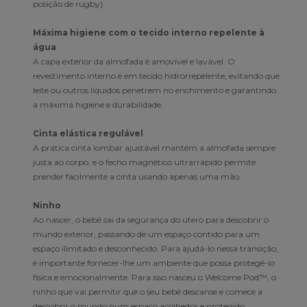
posição de rugby).
Máxima higiene com o tecido interno repelente à
água
A capa exterior da almofada é amovível e lavável. O
revestimento interno é em tecido hidrorrepelente, evitando que
leite ou outros líquidos penetrem no enchimento e garantindo
a máxima higiene e durabilidade.
Cinta elástica regulável
A prática cinta lombar ajustável mantém a almofada sempre
justa ao corpo, e o fecho magnético ultrarrápido permite
prender facilmente a cinta usando apenas uma mão.
Ninho
Ao nascer, o bebé sai da segurança do útero para descobrir o
mundo exterior, passando de um espaço contido para um
espaço ilimitado e desconhecido. Para ajudá-lo nessa transição,
é importante fornecer-lhe um ambiente que possa protegê-lo
física e emocionalmente. Para isso nasceu o Welcome Pod™, o
ninho que vai permitir que o seu bebé descanse e comece a
descobrir o mundo num espaço acolhedor e protegido.