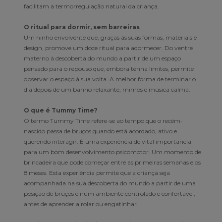
facilitam a termorregulação natural da criança.
O ritual para dormir, sem barreiras
Um ninho envolvente que, graças às suas formas, materiais e
design, promove um doce ritual para adormecer. Do ventre
materno à descoberta do mundo a partir de um espaço
pensado para o repouso que, embora tenha limites, permite
observar o espaço à sua volta. A melhor forma de terminar o
dia depois de um banho relaxante, mimos e música calma.
O que é Tummy Time?
O termo Tummy Time refere-se ao tempo que o recém-
nascido passa de bruços quando está acordado, ativo e
querendo interagir. É uma experiência de vital importância
para um bom desenvolvimento psicomotor. Um momento de
brincadeira que pode começar entre as primeiras semanas e os
8 meses. Esta experiência permite que a criança seja
acompanhada na sua descoberta do mundo a partir de uma
posição de bruços e num ambiente controlado e confortável,
antes de aprender a rolar ou engatinhar.