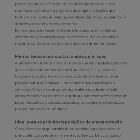
precisamente devido à dor ou ao desconforto físico. Estes
resultados salientam a urgência de projetar soluções que
tenham em conta as reais necessidades das mães, apoiando-as
de forma concreta no seu percurso.
Foi por isso que nasceu a Elysia, a inovadora almofada de
amamentação concebida para oferecer à mãe e ao bebé o
máximo conforto ergonómico durante a amamentação.
Menos tensão nas costas, ombros e braços
A almofada sustenta o recém-nascido na altura ideal e permite
que a mãe mantenha uma postura correta, aliviando as
tensões nas costas e nos ombros, que permanecem numa
posição natural e relaxada, prevenindo dores lombares e
cervicais. O formato ergonómico e alargado da almofada
apoia os cotovelos da mãe e distribui uniformemente o peso do
bebé, reduzindo o cansaço de pulsos, cotovelos e antebraços e
prevenindo dores musculares.
Ideal para as principais posições de amamentação
O seu formato ergonómico foi concebido para favorecer as
principais posições de amamentação (berço, berço cruzado,