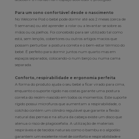
Para um sono confortável desde o nascimento
No Welcome Pod o bebé pode dormir até aos 2 meses (cerca de
9 semanas) ou até aprender a rolar ou a levantar-se sobre as
mãos ou os joelhos. Foi concebido para ser utilizado tal como
está, sem lençóis, cobertores ou outros artigos macios que
possam perturbar a postura correta e o bem-estar térmico do
bebé. É perfeito para dormir juntos num quarto mas em
espaços separados, colocando-o num berço ou numa cama
separada.
Conforto, respirabilidade e ergonomia perfeita
A forma do produto ajuda o seu bebé a ficar virado para cima,
enquanto o suporte rígido nas costas garante uma postura
correta do recém-nascido em todos os momentos. Este suporte
rígido possui microfuros que aumentam a respirabilidade, o
colchão contém um cilindro regulável que garante a flexão
natural das pernas e na altura da cabeça existe um disco que
atenua o risco de plagiocefalia. A utilização de materiais
respiráveis e de tecidos naturais como o bambu e o algodão
garantem um excelente nível de conforto e respirabilidade e