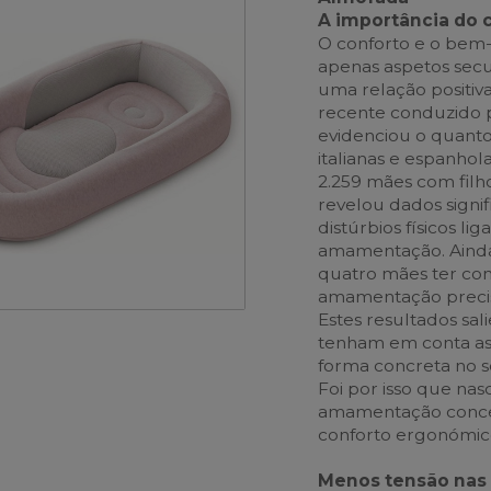
A importância do
O conforto e o bem
apenas aspetos secu
uma relação positiv
recente conduzido p
evidenciou o quanto
italianas e espanho
2.259 mães com filh
revelou dados signif
distúrbios físicos li
amamentação. Ainda
quatro mães ter con
amamentação precisa
Estes resultados sa
tenham em conta as 
forma concreta no s
Foi por isso que nas
amamentação conceb
conforto ergonómic
Menos tensão nas 