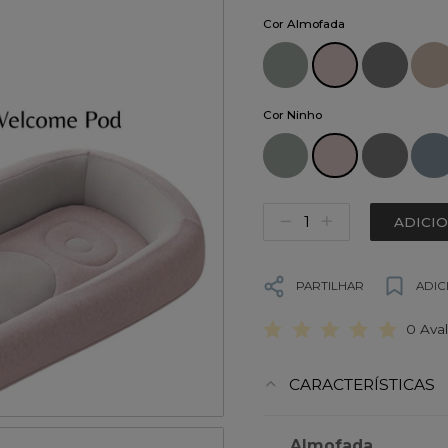
Cor Almofada
Cor Ninho
ADICI
PARTILHAR
ADIC
0 Ava
CARACTERÍSTICAS
Almofada