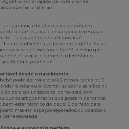
 magnético ultrarrápido permite prender
 usando apenas uma mão.
ai da segurança do útero para descobrir o
ssando de um espaço contido para um espaço
cido. Para ajudá-lo nessa transição, é
-lhe um ambiente que possa protegê-lo física e
ra isso nasceu o Welcome Pod™, o ninho que
seu bebé descanse e comece a descobrir o
acolhedor e protegido.
ortável desde o nascimento
ebé pode dormir até aos 2 meses (cerca de 9
ender a rolar ou a levantar-se sobre as mãos ou
ebido para ser utilizado tal como está, sem
 ou outros artigos macios que possam perturbar
 o bem-estar térmico do bebé. É perfeito para
quarto mas em espaços separados, colocando-o
 cama separada.
ilidade e ergonomia perfeita