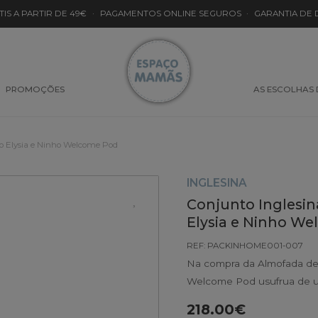
TIS A PARTIR DE 49€
·
PAGAMENTOS ONLINE SEGUROS
·
GARANTIA DE
PROMOÇÕES
AS ESCOLHAS
 Elysia e Ninho Welcome Pod
INGLESINA
Conjunto Ingles
Elysia e Ninho W
REF: PACKINHOME001-007
Na compra da Almofada de 
Welcome Pod usufrua de 
218.00€