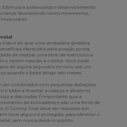
: Estimula e potencializa o desenvolvimento
a criança, favorecendo novos movimentos,
s musculares.
natal
mais é do que uma verdadeira ginástica
benefícios oferecidos pela posição prona,
idade de realizar uma série de exercícios a
om o recém-nascido e o bebé. Você pode
los de alguns segundos no início até um
s quando o bebé atingir oito meses.
m ser combinados com pequenas distrações
am o bebé a levantar a cabeça e ativam os
ço e das costas. É importante que a
m momento de brincadeira e não uma fonte de
bé. O Tummy Time deve ser realizado em
 em local seguro e protegido, para oferecer o
ebé, sem nunca deixá-lo sozinho.