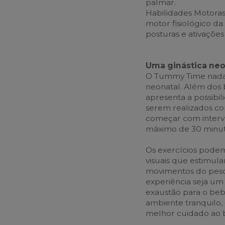
palmar.
Habilidades Motoras
motor fisiológico d
posturas e ativaçõe
Uma ginástica neo
O Tummy Time nada 
neonatal. Além dos 
apresenta a possibil
serem realizados c
começar com interva
máximo de 30 minuto
Os exercícios pode
visuais que estimul
movimentos do pesco
experiência seja u
exaustão para o be
ambiente tranquilo,
melhor cuidado ao b