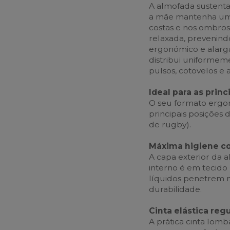
A almofada sustenta
a mãe mantenha uma 
costas e nos ombro
relaxada, prevenind
ergonómico e alarg
distribui uniformem
pulsos, cotovelos e
Ideal para as pri
O seu formato ergon
principais posições
de rugby).
Máxima higiene co
A capa exterior da 
interno é em tecido 
líquidos penetrem 
durabilidade.
Cinta elástica reg
A prática cinta lom