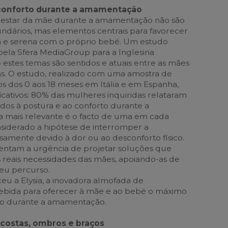
 conforto durante a amamentação
-estar da mãe durante a amamentação não são
ndários, mas elementos centrais para favorecer
a e serena com o próprio bebé. Um estudo
ela Sfera MediaGroup para a Inglesina
 estes temas são sentidos e atuais entre as mães
las. O estudo, realizado com uma amostra de
os dos 0 aos 18 meses em Itália e em Espanha,
icativos: 80% das mulheres inquiridas relataram
gados à postura e ao conforto durante a
 mais relevante é o facto de uma em cada
siderado a hipótese de interromper a
mente devido à dor ou ao desconforto físico.
lientam a urgência de projetar soluções que
reais necessidades das mães, apoiando-as de
eu percurso.
ceu a Elysia, a inovadora almofada de
ida para oferecer à mãe e ao bebé o máximo
o durante a amamentação.
costas, ombros e braços