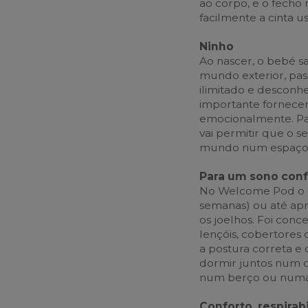
ao corpo, e o fecho
facilmente a cinta
Ninho
Ao nascer, o bebé s
mundo exterior, pa
ilimitado e desconhe
importante fornecer
emocionalmente. Pa
vai permitir que o 
mundo num espaço 
Para um sono conf
No Welcome Pod o b
semanas) ou até apr
os joelhos. Foi conc
lençóis, cobertores
a postura correta e
dormir juntos num 
num berço ou numa
Conforto, respirab