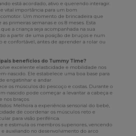
ndo está acordado, ativo e querendo interagir.
e vital importância para um bom
icomotor. Um momento de brincadeira que
as primeiras semanas e os 8 meses. Esta
 que a criança seja acompanhada na sua
o a partir de uma posição de bruços e num
 e confortável, antes de aprender a rolar ou
cipais benefícios do Tummy Time?
volve excelente elasticidade e mobilidade nos
m-nascido. Ele estabelece uma boa base para
 de engatinhar e andar.
ece os músculos do pescoço e costas. Durante o
m-nascido pode começar a levantar a cabeça e
e nos braços.
idos: Melhora a experiência sensorial do bebé,
cidade de coordenar os músculos reto e
lar para visão periférica.
ece e estimula os membros superiores, vencendo
e e auxiliando no desenvolvimento do arco