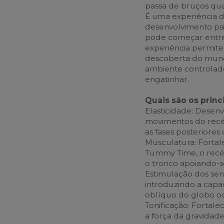
passa de bruços qua
É uma experiência d
desenvolvimento ps
pode começar entre 
experiência permite
descoberta do mund
ambiente controlado
engatinhar.
Quais são os prin
Elasticidade: Desen
movimentos do recé
as fases posteriores
Musculatura: Fortal
Tummy Time, o recé
o tronco apoiando-s
Estimulação dos sent
introduzindo a capa
oblíquo do globo ocu
Tonificação: Fortal
a força da gravidad