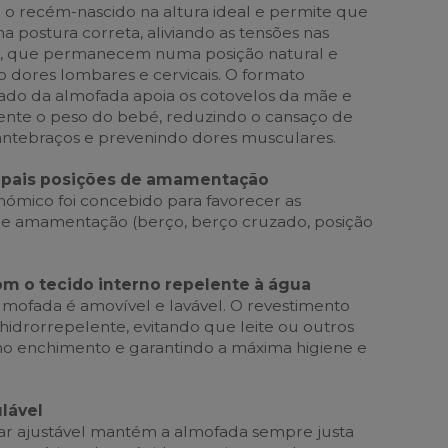
 o recém-nascido na altura ideal e permite que
postura correta, aliviando as tensões nas
s, que permanecem numa posição natural e
o dores lombares e cervicais. O formato
ado da almofada apoia os cotovelos da mãe e
ente o peso do bebé, reduzindo o cansaço de
 antebraços e prevenindo dores musculares.
ncipais posições de amamentação
ómico foi concebido para favorecer as
 de amamentação (berço, berço cruzado, posição
m o tecido interno repelente à água
almofada é amovível e lavável. O revestimento
hidrorrepelente, evitando que leite ou outros
no enchimento e garantindo a máxima higiene e
ulável
bar ajustável mantém a almofada sempre justa