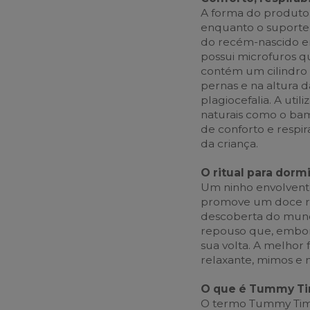
A forma do produto 
enquanto o suporte 
do recém-nascido e
possui microfuros q
contém um cilindro 
pernas e na altura 
plagiocefalia. A util
naturais como o ba
de conforto e respir
da criança.
O ritual para dorm
Um ninho envolvente 
promove um doce ri
descoberta do mund
repouso que, embora
sua volta. A melhor
relaxante, mimos e 
O que é Tummy T
O termo Tummy Time