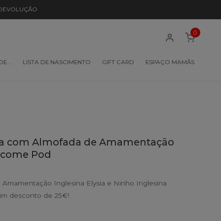
 DEVOLUÇÃO
0
 DE…
LISTA DE NASCIMENTO
GIFT CARD
ESPAÇO MAMÃS
ina com Almofada de Amamentação
elcome Pod
Amamentação Inglesina Elysia e Ninho Inglesina
um desconto de 25€!