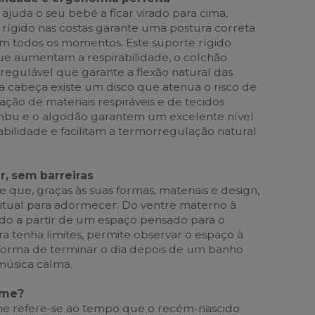
ajuda o seu bebé a ficar virado para cima,
rígido nas costas garante uma postura correta
m todos os momentos. Este suporte rígido
ue aumentam a respirabilidade, o colchão
regulável que garante a flexão natural das
da cabeça existe um disco que atenua o risco de
ização de materiais respiráveis e de tecidos
mbu e o algodão garantem um excelente nível
abilidade e facilitam a termorregulação natural
ir, sem barreiras
que, graças às suas formas, materiais e design,
tual para adormecer. Do ventre materno à
o a partir de um espaço pensado para o
 tenha limites, permite observar o espaço à
 forma de terminar o dia depois de um banho
música calma.
ime?
 refere-se ao tempo que o recém-nascido