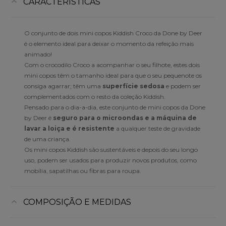
CARACTERÍSTICAS
O conjunto de dois mini copos Kiddish Croco da Done by Deer
é o elemento ideal para deixar o momento da refeição mais
animado!
Com o crocodilo Croco a acompanhar o seu filhote, estes dois
mini copos têm o tamanho ideal para que o seu pequenote os
consiga agarrar; têm uma
superfície sedosa
e podem ser
complementados com o resto da coleção Kiddish.
Pensado para o dia-a-dia, este conjunto de mini copos da Done
by Deer é
seguro para o microondas e a máquina de
lavar a loiça e é resistente
a qualquer teste de gravidade
de uma criança.
Os mini copos Kiddish são sustentáveis e depois do seu longo
uso, podem ser usados para produzir novos produtos, como
mobília, sapatilhas ou fibras para roupa.
COMPOSIÇÃO E MEDIDAS