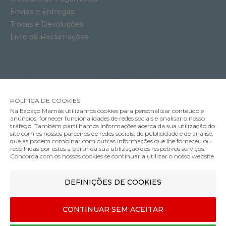
Envios e Entregas
Trocas e Devoluções
Livro de Reclamações
POLÍTICA DE COOKIES
Na Espaço Mamãs utilizamos cookies para personalizar conteúdo e
anúncios, fornecer funcionalidades de redes sociais e analisar o nosso
tráfego. Também partilhamos informações acerca da sua utilização do
site com os nossos parceiros de redes sociais, de publicidade e de análise,
que as podem combinar com outras informações que lhe forneceu ou
MÉTODOS DE ENVIO
recolhidas por estes a partir da sua utilização dos respetivos serviços.
Concorda com os nossos cookies se continuar a utilizar o nosso website.
Conjunto Mini Copos Done by Deer Kiddish Croco
DEFINIÇÕES DE COOKIES
MÉTODOS DE PAGAMENTO
12.95€
Cor
CONTINUAR SEM ACEITAR