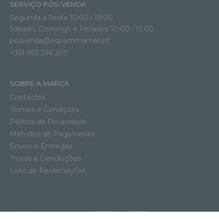
SERVIÇO PÓS-VENDA
Segunda a Sexta 10:00 › 19:00
Sábado, Domingo e Feriados 10:00 › 12:00
posvenda@espacomamas.pt
+351 963 396 200
SOBRE A MARCA
Contactos
Termos e Condições
Política de Privacidade
Métodos de Pagamento
Envios e Entregas
Trocas e Devoluções
Livro de Reclamações