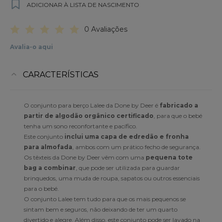
ADICIONAR À LISTA DE NASCIMENTO
0 Avaliações
Avalia-o aqui
CARACTERÍSTICAS
O conjunto para berço Lalee da Done by Deer é
fabricado a
partir de algodão orgânico certificado
, para que o bebé
tenha um sono reconfortante e pacífico.
Este conjunto
inclui uma capa de edredão e fronha
para almofada
, ambos com um prático fecho de segurança.
Os têxteis da Done by Deer vêm com uma
pequena tote
bag a combinar
, que pode ser utilizada para guardar
brinquedos, uma muda de roupa, sapatos ou outros essenciais
para o bebé.
O conjunto Lalee tem tudo para que os mais pequenos se
sintam bem e seguros, não deixando de ter um quarto
divertido e alegre. Além disso, este conjunto pode ser lavado na