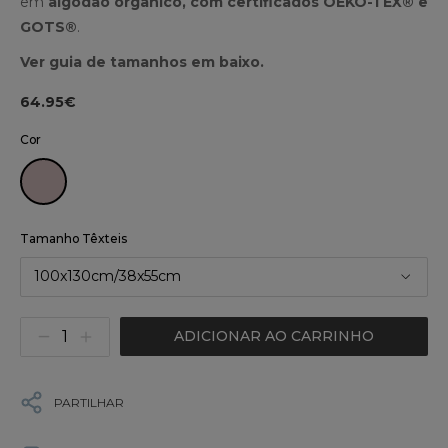
em
algodão orgânico, com certificados OEKO-TEX® e
GOTS®
.
Ver guia de tamanhos em baixo.
64.95€
Cor
Tamanho Têxteis
100x130cm/38x55cm
ADICIONAR AO CARRINHO
PARTILHAR