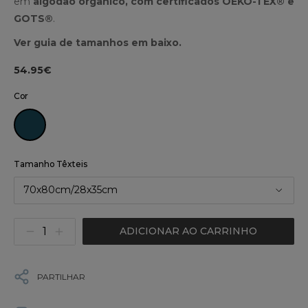
em
algodão orgânico, com certificados OEKO-TEX® e
GOTS®
.
Ver guia de tamanhos em baixo.
54.95€
Cor
Tamanho Têxteis
70x80cm/28x35cm
ADICIONAR AO CARRINHO
PARTILHAR