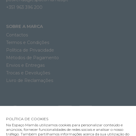
+351 963 396 200
SOBRE A MARCA
Contactos
Termos e Condições
Política de Privacidade
Métodos de Pagamento
Envios e Entregas
Trocas e Devoluções
Livro de Reclamações
POLÍTICA DE COOKIES
Na Espaço Mamãs utilizamos cookies para personalizar conteúdo e
anúncios, fornecer funcionalidades de redes sociais e analisar o nosso
tráfego. Também partilhamos informações acerca da sua utilização do