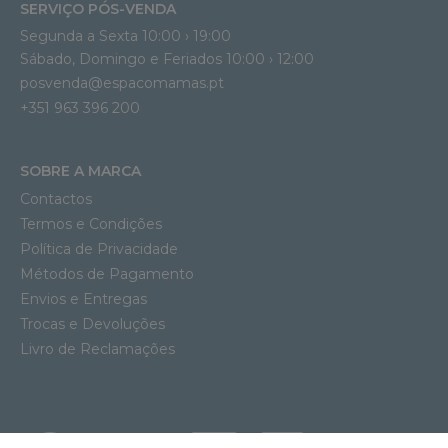
SERVIÇO PÓS-VENDA
Segunda a Sexta 10:00 › 19:00
Sábado, Domingo e Feriados 10:00 › 12:00
posvenda@espacomamas.pt
+351 963 396 200
SOBRE A MARCA
Contactos
Termos e Condições
Política de Privacidade
Métodos de Pagamento
Envios e Entregas
Trocas e Devoluções
Livro de Reclamações