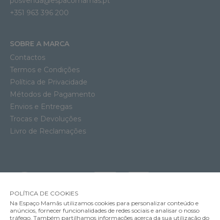
posvenda@espacomamas.pt
+351 963 396 200
SOBRE A MARCA
Contactos
Termos e Condições
Política de Privacidade
Métodos de Pagamento
Envios e Entregas
Trocas e Devoluções
Livro de Reclamações
POLÍTICA DE COOKIES
Na Espaço Mamãs utilizamos cookies para personalizar conteúdo e
anúncios, fornecer funcionalidades de redes sociais e analisar o nosso
tráfego. Também partilhamos informações acerca da sua utilização do