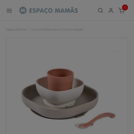
0
ITEMS
Espaço Mamãs
Conjunto Refeições em Silicone Béaba