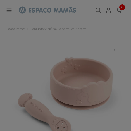
0
ITEMS
Espaço Mamãs
Conjunto Stick/Stay Done by Deer Sheepy