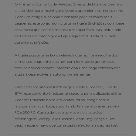
O Primeiro Conjunto de Refeição Sheepy da Done by Deer é o
aliado ideal para incentivar o bebé a aprender a comer sozinho.
Com um design funcional e pensado para as mãos mais
pequenas, este conjunto inclui uma tigela Stick&Stay com base
de ventosa que adere à maioria das superfícies lisas, reduzindo
derrames e evitando que a tigela seja empurrada ou virada
durante as refeições.
A tigela possui uma borda elevada que facilita a recolha dos
alimentos, enquanto a colher, com formato ergonómico e
textura antiderrapante, proporciona uma pega confortável e
ajuda a desenvolver a autonomia alimentar.
Fabricado em silicone 100% de qualidade alimentar, livre de
BPA, este conjunto é resistente e seguro para utilização diária.
Pode ser utilizado no micro-ondas, forno, congelador e
máquina de lavar loiça, suportando temperaturas entre -40
°C e 230 °C. Com o delicado tom areia e a adorável
personagem Sheepy, alia funcionalidade, segurança e um
design escandinavo que torna cada refeição mais agradável.