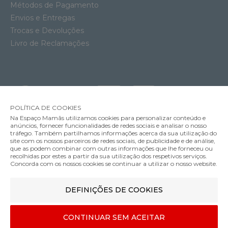
Métodos de Pagamento
Envios e Entregas
Trocas e Devoluções
Livro de Reclamações
POLÍTICA DE COOKIES
Na Espaço Mamãs utilizamos cookies para personalizar conteúdo e
anúncios, fornecer funcionalidades de redes sociais e analisar o nosso
tráfego. Também partilhamos informações acerca da sua utilização do
site com os nossos parceiros de redes sociais, de publicidade e de análise,
que as podem combinar com outras informações que lhe forneceu ou
MÉTODOS DE ENVIO
recolhidas por estes a partir da sua utilização dos respetivos serviços.
Concorda com os nossos cookies se continuar a utilizar o nosso website.
Conjunto Stick/Stay Done by Deer Sheepy
DEFINIÇÕES DE COOKIES
MÉTODOS DE PAGAMENTO
19.95€
Cor
CONTINUAR SEM ACEITAR