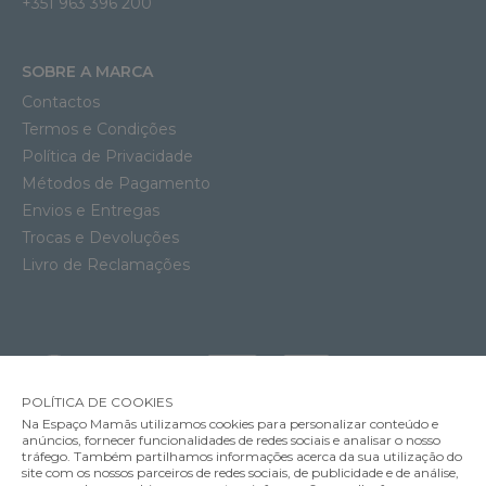
+351 963 396 200
SOBRE A MARCA
Contactos
Termos e Condições
Política de Privacidade
Métodos de Pagamento
Envios e Entregas
Trocas e Devoluções
Livro de Reclamações
POLÍTICA DE COOKIES
Na Espaço Mamãs utilizamos cookies para personalizar conteúdo e
anúncios, fornecer funcionalidades de redes sociais e analisar o nosso
tráfego. Também partilhamos informações acerca da sua utilização do
site com os nossos parceiros de redes sociais, de publicidade e de análise,