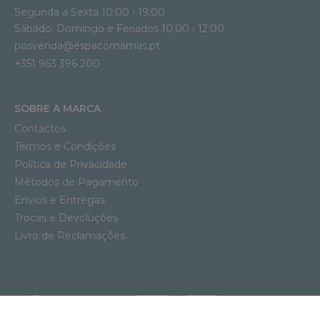
Segunda a Sexta 10:00 › 19:00
Sábado, Domingo e Feriados 10:00 › 12:00
posvenda@espacomamas.pt
+351 963 396 200
SOBRE A MARCA
Contactos
Termos e Condições
Política de Privacidade
Métodos de Pagamento
Envios e Entregas
Trocas e Devoluções
Livro de Reclamações