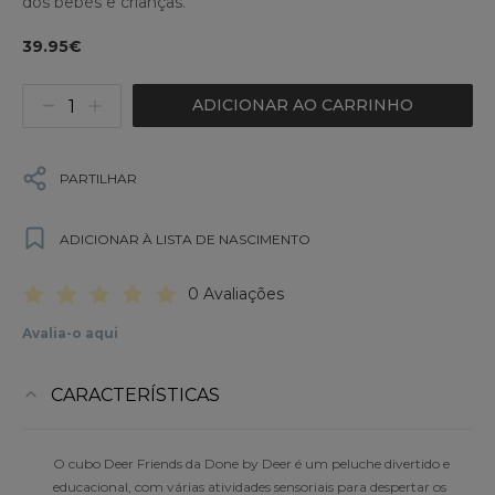
dos bebés e crianças.
39.95€
ADICIONAR AO CARRINHO
PARTILHAR
ADICIONAR À LISTA DE NASCIMENTO
0 Avaliações
Avalia-o aqui
CARACTERÍSTICAS
O cubo Deer Friends da Done by Deer é um peluche divertido e
educacional, com várias atividades sensoriais para despertar os