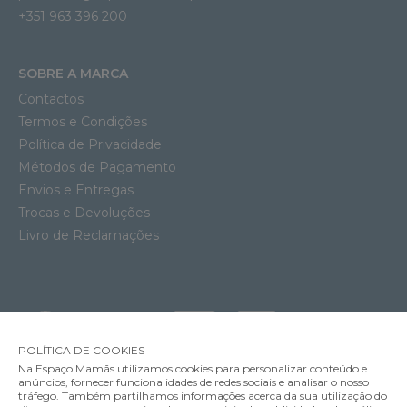
+351 963 396 200
SOBRE A MARCA
Contactos
Termos e Condições
Política de Privacidade
Métodos de Pagamento
Envios e Entregas
Trocas e Devoluções
Livro de Reclamações
POLÍTICA DE COOKIES
Na Espaço Mamãs utilizamos cookies para personalizar conteúdo e
anúncios, fornecer funcionalidades de redes sociais e analisar o nosso
tráfego. Também partilhamos informações acerca da sua utilização do